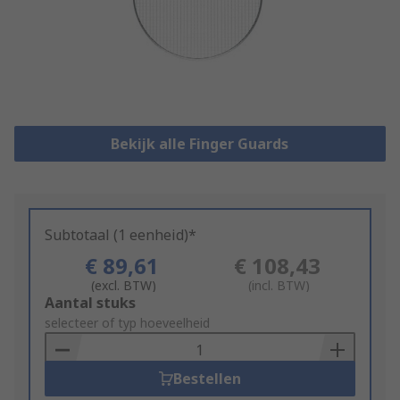
Bekijk alle Finger Guards
Subtotaal (1 eenheid)*
€ 89,61
€ 108,43
(excl. BTW)
(incl. BTW)
Add
Aantal stuks
to
selecteer of typ hoeveelheid
Basket
Bestellen