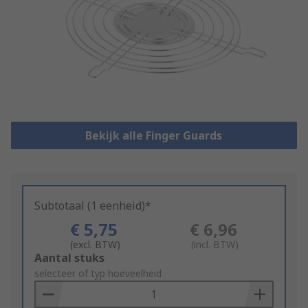
Bekijk alle Finger Guards
Subtotaal (1 eenheid)*
€ 5,75
€ 6,96
(excl. BTW)
(incl. BTW)
Add
Aantal stuks
to
selecteer of typ hoeveelheid
Basket