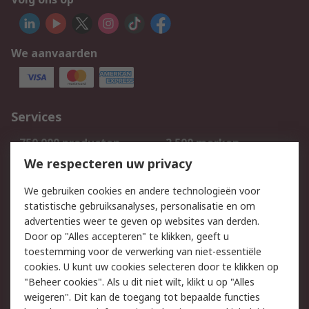
We aanvaarden
Services
750.000 producten
2.500 merken
Bestellen
Inkoopoplossingen
We respecteren uw privacy
Retouren
Technisch advies
We gebruiken cookies en andere technologieën voor
Track & Trace
statistische gebruiksanalyses, personalisatie en om
advertenties weer te geven op websites van derden.
Wettelijk
Door op "Alles accepteren" te klikken, geeft u
toestemming voor de verwerking van niet-essentiële
Cookiebeleid
Email veiligheid
cookies. U kunt uw cookies selecteren door te klikken op
Privacybeleid
Websitevoorwaarden
"Beheer cookies". Als u dit niet wilt, klikt u op "Alles
weigeren". Dit kan de toegang tot bepaalde functies
Algemene