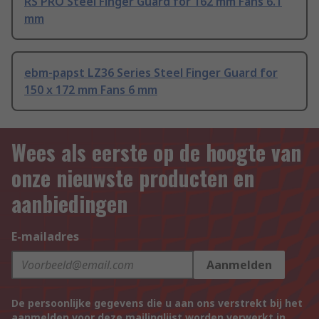
RS PRO Steel Finger Guard for 162 mm Fans 6.1
mm
ebm-papst LZ36 Series Steel Finger Guard for
150 x 172 mm Fans 6 mm
Wees als eerste op de hoogte van
onze nieuwste producten en
aanbiedingen
E-mailadres
Aanmelden
De persoonlijke gegevens die u aan ons verstrekt bij het
aanmelden voor deze mailinglijst worden verwerkt in