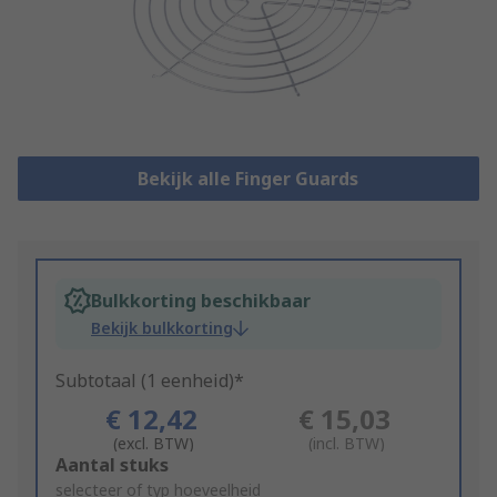
Bekijk alle Finger Guards
Bulkkorting beschikbaar
Bekijk bulkkorting
Subtotaal (1 eenheid)*
€ 12,42
€ 15,03
(excl. BTW)
(incl. BTW)
Add
Aantal stuks
to
selecteer of typ hoeveelheid