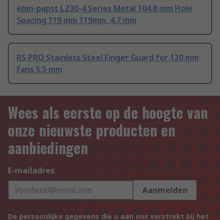
ebm-papst LZ30-4 Series Metal 104.8 mm Hole
Spacing 119 mm 119mm, 4.7 mm
RS PRO Stainless Steel Finger Guard for 120 mm
Fans 5.5 mm
Wees als eerste op de hoogte van
onze nieuwste producten en
aanbiedingen
E-mailadres
Aanmelden
De persoonlijke gegevens die u aan ons verstrekt bij het