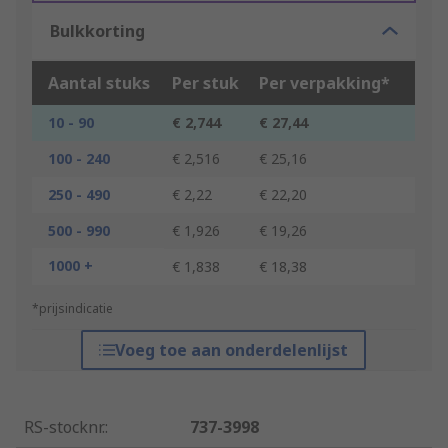
Bulkkorting
Aantal stuks
Per stuk
Per verpakking*
10 - 90
€ 2,744
€ 27,44
100 - 240
€ 2,516
€ 25,16
250 - 490
€ 2,22
€ 22,20
500 - 990
€ 1,926
€ 19,26
1000 +
€ 1,838
€ 18,38
*prijsindicatie
Voeg toe aan onderdelenlijst
RS-stocknr.
:
737-3998