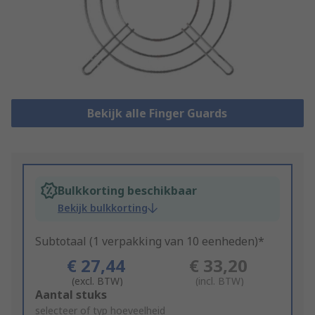
Bekijk alle Finger Guards
Bulkkorting beschikbaar
Bekijk bulkkorting
Subtotaal (1 verpakking van 10 eenheden)*
€ 27,44
€ 33,20
(excl. BTW)
(incl. BTW)
Add
Aantal stuks
to
selecteer of typ hoeveelheid