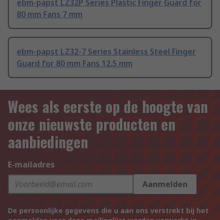
ebm-papst LZ32P Series Plastic Finger Guard for
80 mm Fans 7 mm
ebm-papst LZ32-7 Series Stainless Steel Finger
Guard for 80 mm Fans 12.5 mm
Wees als eerste op de hoogte van
onze nieuwste producten en
aanbiedingen
E-mailadres
Aanmelden
De persoonlijke gegevens die u aan ons verstrekt bij het