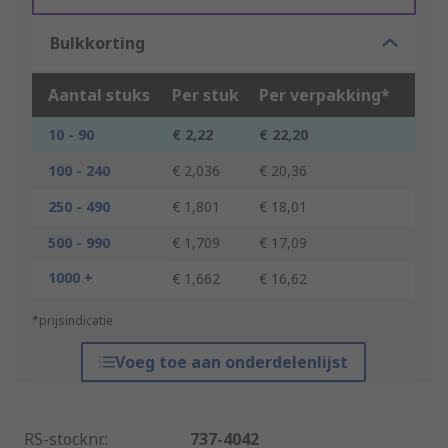
Bulkkorting
Aantal stuks
Per stuk
Per verpakking*
10 - 90
€ 2,22
€ 22,20
100 - 240
€ 2,036
€ 20,36
250 - 490
€ 1,801
€ 18,01
500 - 990
€ 1,709
€ 17,09
1000 +
€ 1,662
€ 16,62
*prijsindicatie
Voeg toe aan onderdelenlijst
RS-stocknr.
:
737-4042