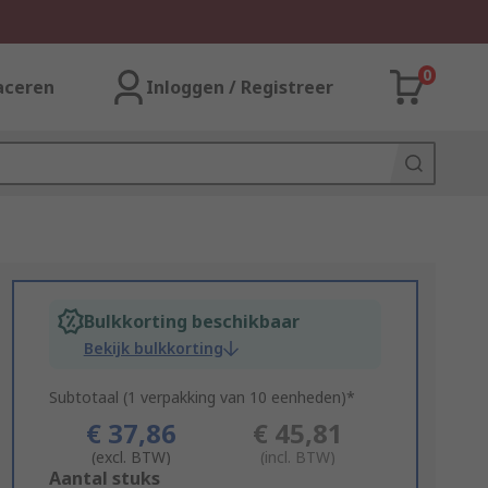
0
aceren
Inloggen / Registreer
Bulkkorting beschikbaar
Bekijk bulkkorting
Subtotaal (1 verpakking van 10 eenheden)*
€ 37,86
€ 45,81
(excl. BTW)
(incl. BTW)
Add
Aantal stuks