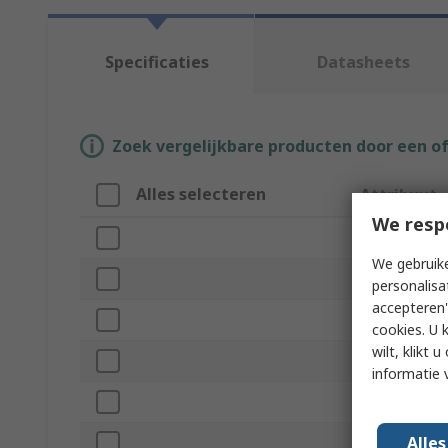
Specificaties
Datasheets
Zoek vergelijkbare producten door een o
Alles selecteren
Attribuut
We resp
Merk
We gebruike
Product Type
personalisa
accepteren"
Fan Size
cookies. U 
wilt, klikt
Material
informatie 
Screw Hole S
Alle
Standards/Ap