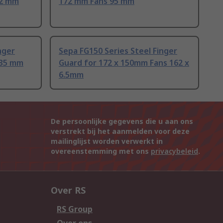
72 mm
172 mm Fans 95 mm
nger
Sepa FG150 Series Steel Finger
.35 mm
Guard for 172 x 150mm Fans 162 x
6.5mm
De persoonlijke gegevens die u aan ons
verstrekt bij het aanmelden voor deze
mailinglijst worden verwerkt in
overeenstemming met ons
privacybeleid
.
Over RS
RS Group