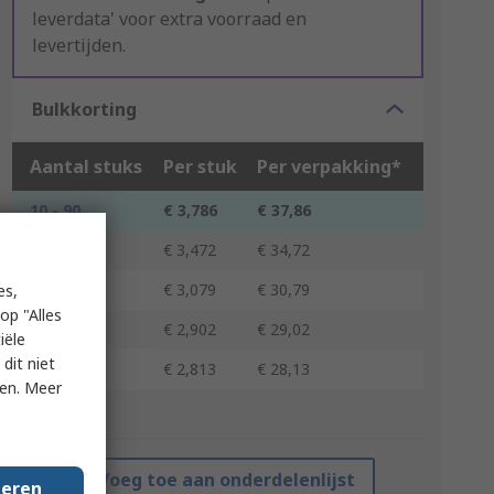
leverdata' voor extra voorraad en
levertijden.
Bulkkorting
Aantal stuks
Per stuk
Per verpakking*
10 - 90
€ 3,786
€ 37,86
100 - 240
€ 3,472
€ 34,72
250 - 490
€ 3,079
€ 30,79
es,
op "Alles
500 - 990
€ 2,902
€ 29,02
iële
dit niet
1000 +
€ 2,813
€ 28,13
ken. Meer
*prijsindicatie
Voeg toe aan onderdelenlijst
geren