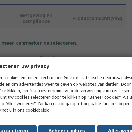
Wetgeving en
Productomschrijving
compliance
f meer kenmerken te selecteren.
Waarde
ecteren uw privacy
RS PRO
n cookies en andere technologieën voor statistische gebruiksanalys
Finger Guard
tie en om advertenties weer te geven op websites van derden. Door 
 te klikken, geeft u toestemming voor de verwerking van niet-essent
172 mm
kunt uw cookies selecteren door te klikken op "Beheer cookies". Als u 
 u op "Alles weigeren". Dit kan de toegang tot bepaalde functies beper
Polybutylene Terephthalate
vindt u in
ons cookiebeleid
pacing
162mm
s accepteren
Beheer cookies
Alles wei
provals
RoHS, UL