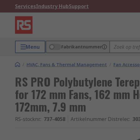
Services
Industry Hub
Support
Menu
Fabrikantnummer
/
HVAC, Fans & Thermal Management
/
Fan Accesso
RS PRO Polybutylene Terep
for 172 mm Fans, 162 mm H
172mm, 7.9 mm
RS-stocknr.
:
737-4058
Artikelnummer Distrelec
:
30