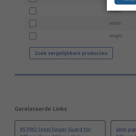
Depth
Width
Height
Zoek vergelijkbare producten
Gerelateerde Links
RS PRO Steel Finger Guard for
ebm-paps