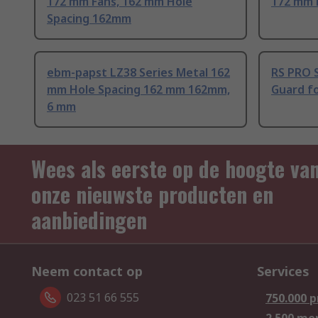
172 mm Fans, 162 mm Hole
172 mm 
Spacing 162mm
ebm-papst LZ38 Series Metal 162
RS PRO S
mm Hole Spacing 162 mm 162mm,
Guard f
6 mm
Wees als eerste op de hoogte va
onze nieuwste producten en
aanbiedingen
Neem contact op
Services
023 51 66 555
750.000 