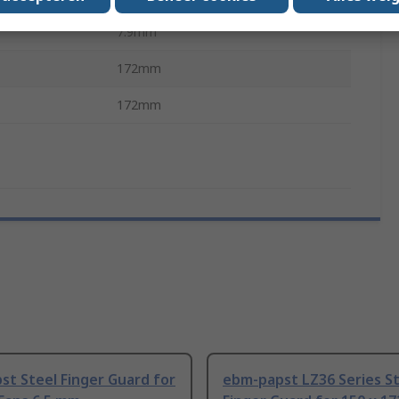
7.9mm
172mm
172mm
t Steel Finger Guard for
ebm-papst LZ36 Series S