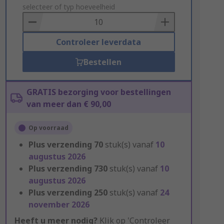
to
selecteer of typ hoeveelheid
Basket
Controleer leverdata
Bestellen
GRATIS bezorging voor bestellingen
van meer dan € 90,00
Op voorraad
Plus verzending
70
stuk(s) vanaf
10
augustus 2026
Plus verzending
730
stuk(s) vanaf
10
augustus 2026
Plus verzending
250
stuk(s) vanaf
24
november 2026
Heeft u meer nodig?
Klik op 'Controleer