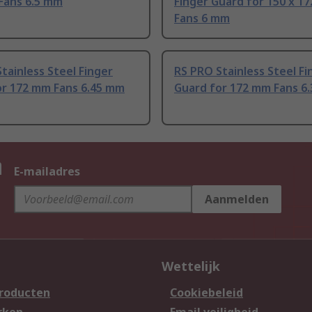
Fans 6.5 mm
Finger Guard for 150 x 1
Fans 6 mm
tainless Steel Finger
RS PRO Stainless Steel Fi
or 172 mm Fans 6.45 mm
Guard for 172 mm Fans 6
n
E-mailadres
Aanmelden
Wettelijk
producten
Cookiebeleid