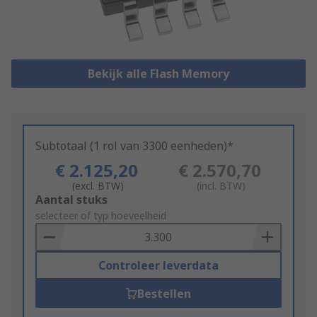
Bekijk alle Flash Memory
Subtotaal (1 rol van 3300 eenheden)*
€ 2.125,20
€ 2.570,70
(excl. BTW)
(incl. BTW)
Add
Aantal stuks
to
selecteer of typ hoeveelheid
Basket
Controleer leverdata
Bestellen