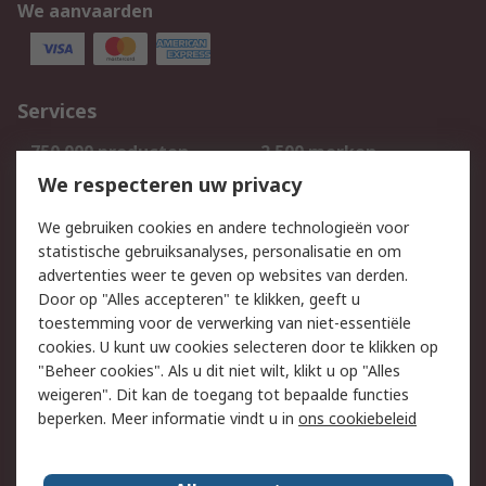
We aanvaarden
Services
750.000 producten
2.500 merken
Bestellen
Inkoopoplossingen
We respecteren uw privacy
Retouren
Technisch advies
We gebruiken cookies en andere technologieën voor
Track & Trace
statistische gebruiksanalyses, personalisatie en om
advertenties weer te geven op websites van derden.
Wettelijk
Door op "Alles accepteren" te klikken, geeft u
toestemming voor de verwerking van niet-essentiële
Cookiebeleid
Email veiligheid
cookies. U kunt uw cookies selecteren door te klikken op
Privacybeleid
Websitevoorwaarden
"Beheer cookies". Als u dit niet wilt, klikt u op "Alles
weigeren". Dit kan de toegang tot bepaalde functies
Algemene
beperken. Meer informatie vindt u in
ons cookiebeleid
verkoopvoorwaarden
Over RS