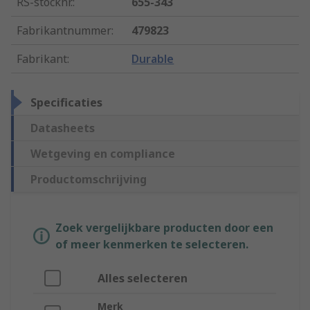
RS-stocknr.
:
655-343
Fabrikantnummer
:
479823
Fabrikant
:
Durable
Specificaties
Datasheets
Wetgeving en compliance
Productomschrijving
Zoek vergelijkbare producten door een
of meer kenmerken te selecteren.
Alles selecteren
Merk