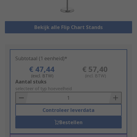
Bekijk alle Flip Chart Stands
Subtotaal (1 eenheid)*
€ 47,44
€ 57,40
(excl. BTW)
(incl. BTW)
Add
Aantal stuks
to
selecteer of typ hoeveelheid
Basket
Controleer leverdata
Bestellen