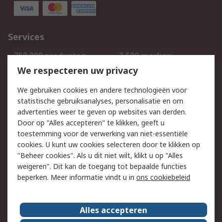
Services
750.000 producten
2.500 merken
Bestellen
Inkoopoplossingen
We respecteren uw privacy
Retouren
Technisch advies
We gebruiken cookies en andere technologieën voor
Track & Trace
statistische gebruiksanalyses, personalisatie en om
advertenties weer te geven op websites van derden.
Wettelijk
Door op "Alles accepteren" te klikken, geeft u
toestemming voor de verwerking van niet-essentiële
Cookiebeleid
Email veiligheid
cookies. U kunt uw cookies selecteren door te klikken op
Privacybeleid
Websitevoorwaarden
"Beheer cookies". Als u dit niet wilt, klikt u op "Alles
weigeren". Dit kan de toegang tot bepaalde functies
Algemene
beperken. Meer informatie vindt u in
ons cookiebeleid
verkoopvoorwaarden
Over RS
Alles accepteren