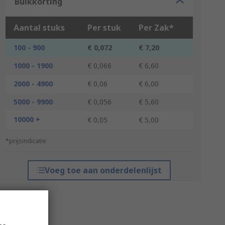
Bulkkorting
Aantal stuks
Per stuk
Per Zak*
100 - 900
€ 0,072
€ 7,20
1000 - 1900
€ 0,066
€ 6,60
2000 - 4900
€ 0,06
€ 6,00
5000 - 9900
€ 0,056
€ 5,60
10000 +
€ 0,05
€ 5,00
*prijsindicatie
Voeg toe aan onderdelenlijst