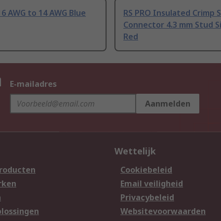
16 AWG to 14 AWG Blue
RS PRO Insulated Crimp 
Connector 4.3 mm Stud Si
Red
n
E-mailadres
Aanmelden
Wettelijk
producten
Cookiebeleid
rken
Email veiligheid
n
Privacybeleid
lossingen
Websitevoorwaarden