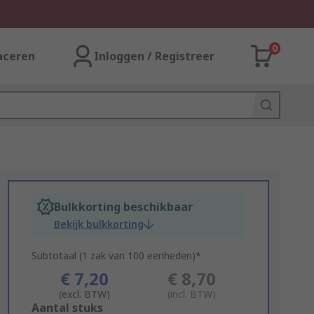
0
aceren
Inloggen / Registreer
Bulkkorting beschikbaar
Bekijk bulkkorting
Subtotaal (1 zak van 100 eenheden)*
€ 7,20
€ 8,70
(excl. BTW)
(incl. BTW)
Add
Aantal stuks