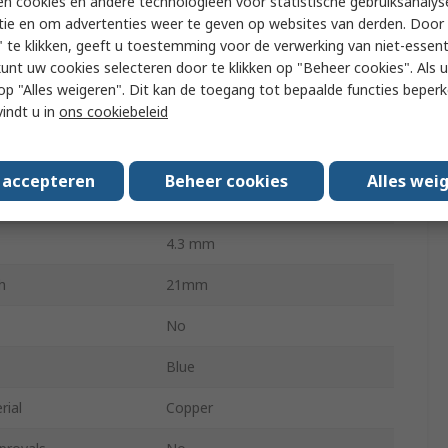
n cookies en andere technologieën voor statistische gebruiksanalys
tie en om advertenties weer te geven op websites van derden. Door 
7.2mm
 te klikken, geeft u toestemming voor de verwerking van niet-essent
kunt uw cookies selecteren door te klikken op "Beheer cookies". Als u 
e Size mm²
1.5mm²
 u op "Alles weigeren". Dit kan de toegang tot bepaalde functies beper
vindt u in
ons cookiebeleid
e Size AWG
16AWG
e Size AWG
14AWG
s accepteren
Beheer cookies
Alles wei
e Size mm²
2.5mm²
4.3 mm
h
21mm
No
Blue
rial
Copper