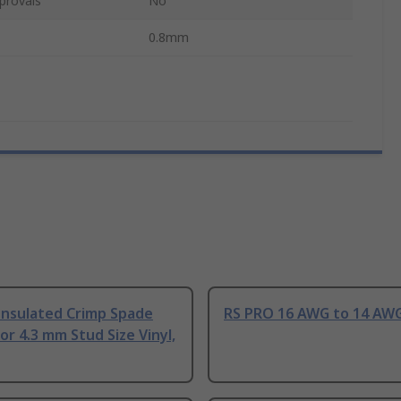
provals
No
0.8mm
Insulated Crimp Spade
RS PRO 16 AWG to 14 AWG
r 4.3 mm Stud Size Vinyl,