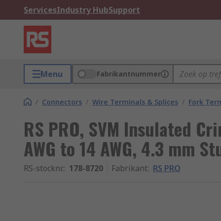
Services
Industry Hub
Support
Menu
Fabrikantnummer
/
Connectors
/
Wire Terminals & Splices
/
Fork Ter
RS PRO, SVM Insulated Cri
AWG to 14 AWG, 4.3 mm Stud
RS-stocknr.
:
178-8720
Fabrikant
:
RS PRO