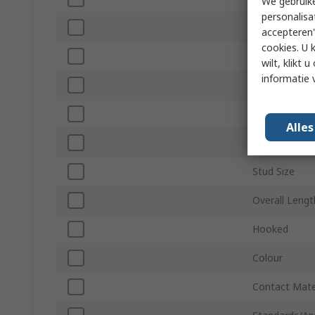
We gebruike
personalisa
Width
accepteren"
cookies. U 
Minimum Wir
wilt, klikt
informatie 
Minimum Wir
Maximum Wir
Alle
Maximum Wir
Stud Size
Overall Lengt
Hooked
Colour
Contact Mate