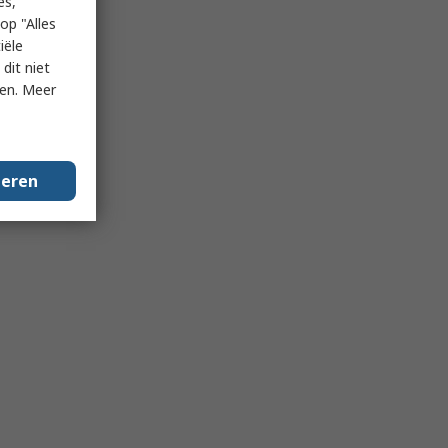
es,
op "Alles
iële
dit niet
ken. Meer
geren