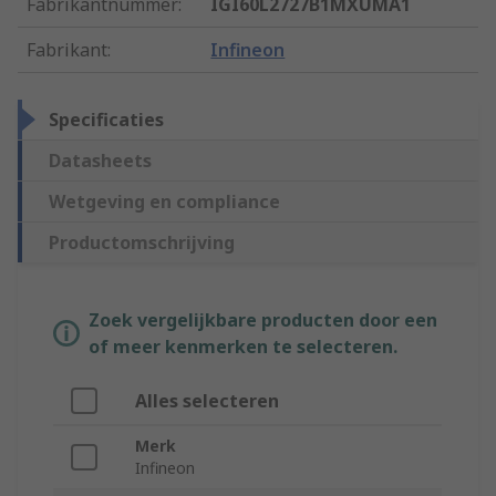
Fabrikantnummer
:
IGI60L2727B1MXUMA1
Fabrikant
:
Infineon
Specificaties
Datasheets
Wetgeving en compliance
Productomschrijving
Zoek vergelijkbare producten door een
of meer kenmerken te selecteren.
Alles selecteren
Merk
Infineon