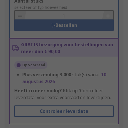
Add
Aantal stuks
to
selecteer of typ hoeveelheid
Basket
Bestellen
GRATIS bezorging voor bestellingen van
meer dan € 90,00
Op voorraad
Plus verzending
3.000
stuk(s) vanaf
10
augustus 2026
Heeft u meer nodig?
Klik op 'Controleer
leverdata' voor extra voorraad en levertijden.
Controleer leverdata