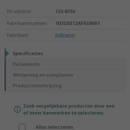
RS-stocknr.
:
133-6556
Fabrikantnummer
:
1EDI20I12AFXUMA1
Fabrikant
:
Infineon
Specificaties
Datasheets
Wetgeving en compliance
Productomschrijving
Zoek vergelijkbare producten door een
of meer kenmerken te selecteren.
Alles selecteren