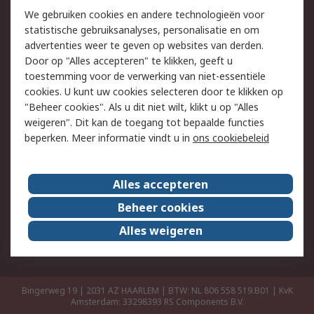
Retouren
Technisch advies
We gebruiken cookies en andere technologieën voor
Track & Trace
statistische gebruiksanalyses, personalisatie en om
advertenties weer te geven op websites van derden.
Wettelijk
Door op "Alles accepteren" te klikken, geeft u
toestemming voor de verwerking van niet-essentiële
Cookiebeleid
Email veiligheid
cookies. U kunt uw cookies selecteren door te klikken op
Privacybeleid
Websitevoorwaarden
"Beheer cookies". Als u dit niet wilt, klikt u op "Alles
weigeren". Dit kan de toegang tot bepaalde functies
Algemene
beperken. Meer informatie vindt u in
ons cookiebeleid
verkoopvoorwaarden
Over RS
Alles accepteren
RS Group
Over ons
Beheer cookies
RS wereldwijd
Werken bij RS
Alles weigeren
ESG
Bingerweg 19 | 2031 AZ HAARLEM | BTW: NL 806 558 519.B01 | KvK
Amsterdam: 33298393
RS Components B.V.