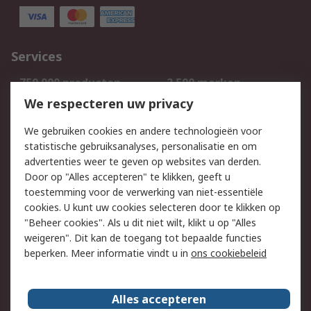
Services
750.000 producten
2.500 merken
Bestellen
Inkoopoplossingen
We respecteren uw privacy
Retouren
Technisch advies
We gebruiken cookies en andere technologieën voor
Track & Trace
statistische gebruiksanalyses, personalisatie en om
advertenties weer te geven op websites van derden.
Wettelijk
Door op "Alles accepteren" te klikken, geeft u
toestemming voor de verwerking van niet-essentiële
Cookiebeleid
Email veiligheid
cookies. U kunt uw cookies selecteren door te klikken op
Privacybeleid
Websitevoorwaarden
"Beheer cookies". Als u dit niet wilt, klikt u op "Alles
weigeren". Dit kan de toegang tot bepaalde functies
Algemene
beperken. Meer informatie vindt u in
ons cookiebeleid
verkoopvoorwaarden
Over RS
Alles accepteren