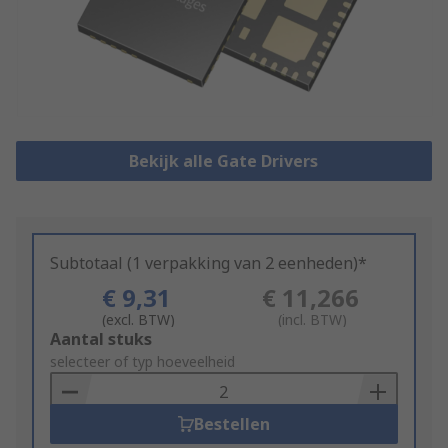
Bekijk alle Gate Drivers
Subtotaal (1 verpakking van 2 eenheden)*
€ 9,31
€ 11,266
(excl. BTW)
(incl. BTW)
Add
Aantal stuks
to
selecteer of typ hoeveelheid
Basket
Bestellen