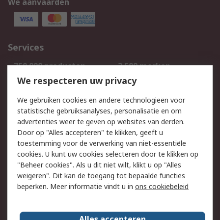
We aanvaarden
Services
750.000 producten
2.500 merken
Bestellen
Inkoopoplossingen
We respecteren uw privacy
Retouren
Technisch advies
We gebruiken cookies en andere technologieën voor
Track & Trace
statistische gebruiksanalyses, personalisatie en om
advertenties weer te geven op websites van derden.
Wettelijk
Door op "Alles accepteren" te klikken, geeft u
toestemming voor de verwerking van niet-essentiële
Cookiebeleid
Email veiligheid
cookies. U kunt uw cookies selecteren door te klikken op
Privacybeleid
Websitevoorwaarden
"Beheer cookies". Als u dit niet wilt, klikt u op "Alles
weigeren". Dit kan de toegang tot bepaalde functies
Algemene
beperken. Meer informatie vindt u in
ons cookiebeleid
verkoopvoorwaarden
Over RS
Alles accepteren