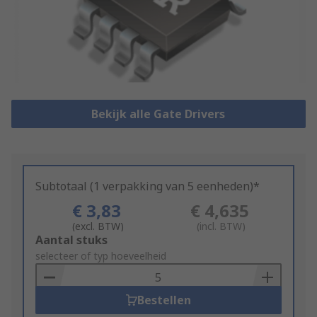
Bekijk alle Gate Drivers
Subtotaal (1 verpakking van 5 eenheden)*
€ 3,83
€ 4,635
(excl. BTW)
(incl. BTW)
Add
Aantal stuks
to
selecteer of typ hoeveelheid
Basket
Bestellen