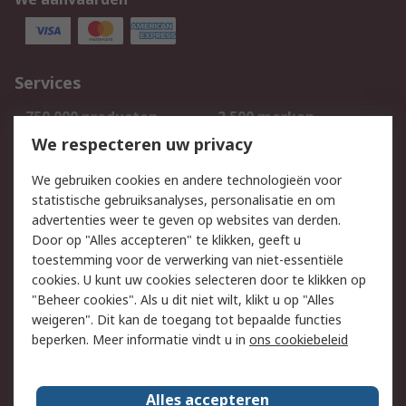
Services
750.000 producten
2.500 merken
Bestellen
Inkoopoplossingen
We respecteren uw privacy
Retouren
Technisch advies
We gebruiken cookies en andere technologieën voor
Track & Trace
statistische gebruiksanalyses, personalisatie en om
advertenties weer te geven op websites van derden.
Wettelijk
Door op "Alles accepteren" te klikken, geeft u
toestemming voor de verwerking van niet-essentiële
Cookiebeleid
Email veiligheid
cookies. U kunt uw cookies selecteren door te klikken op
Privacybeleid
Websitevoorwaarden
"Beheer cookies". Als u dit niet wilt, klikt u op "Alles
weigeren". Dit kan de toegang tot bepaalde functies
Algemene
beperken. Meer informatie vindt u in
ons cookiebeleid
verkoopvoorwaarden
Over RS
Alles accepteren