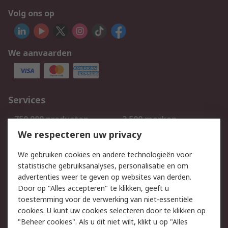
Volg ons op
We aanvaarden
Services
750.000 producten
2.500 merken
Bestellen
Inkoopoplossingen
We respecteren uw privacy
Retouren
Technisch advies
We gebruiken cookies en andere technologieën voor
Track & Trace
statistische gebruiksanalyses, personalisatie en om
advertenties weer te geven op websites van derden.
Wettelijk
Door op "Alles accepteren" te klikken, geeft u
toestemming voor de verwerking van niet-essentiële
Cookiebeleid
Email veiligheid
cookies. U kunt uw cookies selecteren door te klikken op
Privacybeleid
Websitevoorwaarden
"Beheer cookies". Als u dit niet wilt, klikt u op "Alles