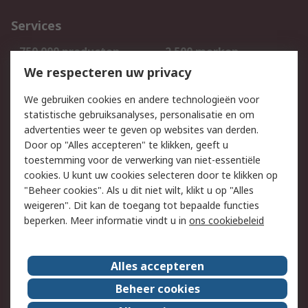
Services
750.000 producten
2.500 merken
Bestellen
Inkoopoplossingen
We respecteren uw privacy
Retouren
Technisch advies
We gebruiken cookies en andere technologieën voor
Track & Trace
statistische gebruiksanalyses, personalisatie en om
advertenties weer te geven op websites van derden.
Wettelijk
Door op "Alles accepteren" te klikken, geeft u
toestemming voor de verwerking van niet-essentiële
Cookiebeleid
Email veiligheid
cookies. U kunt uw cookies selecteren door te klikken op
Privacybeleid
Websitevoorwaarden
"Beheer cookies". Als u dit niet wilt, klikt u op "Alles
weigeren". Dit kan de toegang tot bepaalde functies
Algemene
beperken. Meer informatie vindt u in
ons cookiebeleid
verkoopvoorwaarden
Over RS
Alles accepteren
RS Group
Over ons
Beheer cookies
RS wereldwijd
Werken bij RS