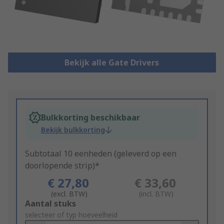
Bekijk alle Gate Drivers
Bulkkorting beschikbaar
Bekijk bulkkorting
Subtotaal 10 eenheden (geleverd op een
doorlopende strip)*
€ 27,80
€ 33,60
(excl. BTW)
(incl. BTW)
Add
Aantal stuks
to
selecteer of typ hoeveelheid