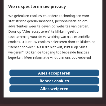
Bestellen
Inkoopoplossingen
We respecteren uw privacy
Retouren
Technisch advies
We gebruiken cookies en andere technologieën voor
Track & Trace
statistische gebruiksanalyses, personalisatie en om
advertenties weer te geven op websites van derden.
Wettelijk
Door op "Alles accepteren" te klikken, geeft u
toestemming voor de verwerking van niet-essentiële
Cookiebeleid
Email veiligheid
cookies. U kunt uw cookies selecteren door te klikken op
Privacybeleid
Websitevoorwaarden
"Beheer cookies". Als u dit niet wilt, klikt u op "Alles
weigeren". Dit kan de toegang tot bepaalde functies
Algemene
beperken. Meer informatie vindt u in
ons cookiebeleid
verkoopvoorwaarden
Over RS
Alles accepteren
RS Group
Over ons
Beheer cookies
RS wereldwijd
Werken bij RS
Alles weigeren
ESG