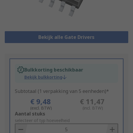
Bekijk alle Gate Drivers
Bulkkorting beschikbaar
Bekijk bulkkorting
Subtotaal (1 verpakking van 5 eenheden)*
€ 9,48
€ 11,47
(excl. BTW)
(incl. BTW)
Add
Aantal stuks
to
selecteer of typ hoeveelheid
Basket