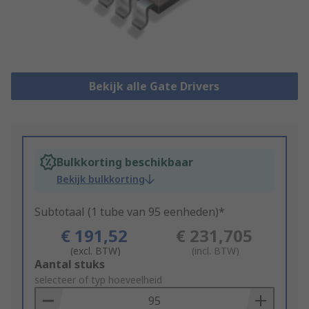
Bekijk alle Gate Drivers
Bulkkorting beschikbaar
Bekijk bulkkorting
Subtotaal (1 tube van 95 eenheden)*
€ 191,52
€ 231,705
(excl. BTW)
(incl. BTW)
Add
Aantal stuks
to
selecteer of typ hoeveelheid
Basket