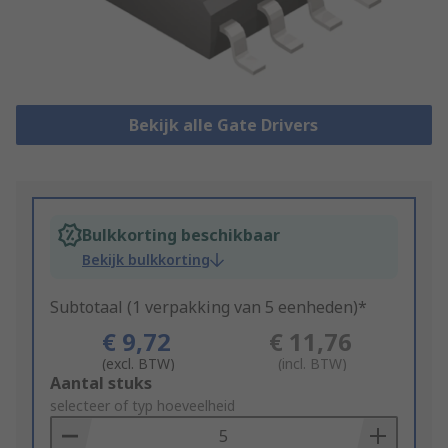
Bekijk alle Gate Drivers
Bulkkorting beschikbaar
Bekijk bulkkorting
Subtotaal (1 verpakking van 5 eenheden)*
€ 9,72
€ 11,76
(excl. BTW)
(incl. BTW)
Add
Aantal stuks
to
selecteer of typ hoeveelheid
Basket