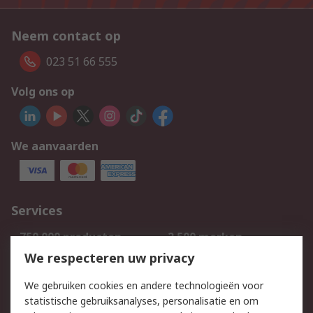
Neem contact op
023 51 66 555
Volg ons op
We aanvaarden
Services
750.000 producten
2.500 merken
Bestellen
Inkoopoplossingen
We respecteren uw privacy
Retouren
Technisch advies
We gebruiken cookies en andere technologieën voor
Track & Trace
statistische gebruiksanalyses, personalisatie en om