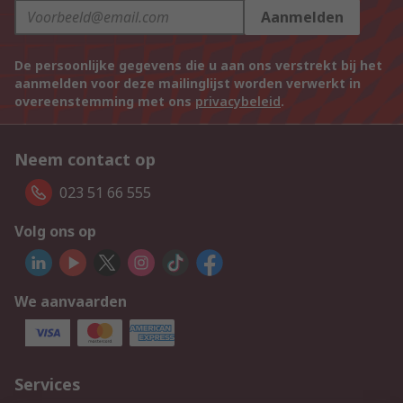
Aanmelden
De persoonlijke gegevens die u aan ons verstrekt bij het
aanmelden voor deze mailinglijst worden verwerkt in
overeenstemming met ons
privacybeleid
.
Neem contact op
023 51 66 555
Volg ons op
We aanvaarden
Services