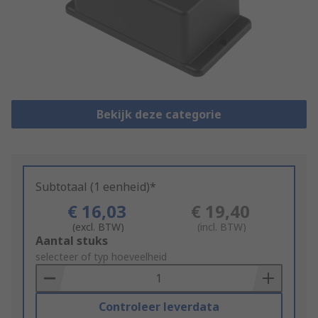
Bekijk deze categorie
Subtotaal (1 eenheid)*
€ 16,03
€ 19,40
(excl. BTW)
(incl. BTW)
Add
Aantal stuks
to
selecteer of typ hoeveelheid
Basket
Controleer leverdata