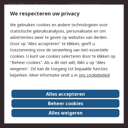
750.000 producten
2.500 merken
Bestellen
Inkoopoplossingen
We respecteren uw privacy
Retouren
Technisch advies
We gebruiken cookies en andere technologieën voor
Track & Trace
statistische gebruiksanalyses, personalisatie en om
advertenties weer te geven op websites van derden.
Wettelijk
Door op "Alles accepteren" te klikken, geeft u
toestemming voor de verwerking van niet-essentiële
Cookiebeleid
Email veiligheid
cookies. U kunt uw cookies selecteren door te klikken op
Privacybeleid
Websitevoorwaarden
"Beheer cookies". Als u dit niet wilt, klikt u op "Alles
weigeren". Dit kan de toegang tot bepaalde functies
Algemene
beperken. Meer informatie vindt u in
ons cookiebeleid
verkoopvoorwaarden
Over RS
Alles accepteren
RS Group
Over ons
Beheer cookies
RS wereldwijd
Werken bij RS
Alles weigeren
ESG