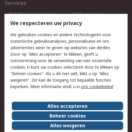
Services
750.000 producten
2.500 merken
Bestellen
Inkoopoplossingen
We respecteren uw privacy
Retouren
Technisch advies
We gebruiken cookies en andere technologieën voor
Track & Trace
statistische gebruiksanalyses, personalisatie en om
advertenties weer te geven op websites van derden.
Wettelijk
Door op "Alles accepteren" te klikken, geeft u
toestemming voor de verwerking van niet-essentiële
Cookiebeleid
Email veiligheid
cookies. U kunt uw cookies selecteren door te klikken op
Privacybeleid
Websitevoorwaarden
"Beheer cookies". Als u dit niet wilt, klikt u op "Alles
weigeren". Dit kan de toegang tot bepaalde functies
Algemene
beperken. Meer informatie vindt u in
ons cookiebeleid
verkoopvoorwaarden
Over RS
Alles accepteren
RS Group
Over ons
Beheer cookies
RS wereldwijd
Werken bij RS
Alles weigeren
ESG