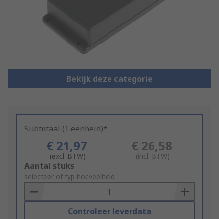
Bekijk deze categorie
Subtotaal (1 eenheid)*
€ 21,97
€ 26,58
(excl. BTW)
(incl. BTW)
Add
Aantal stuks
to
selecteer of typ hoeveelheid
Basket
Controleer leverdata