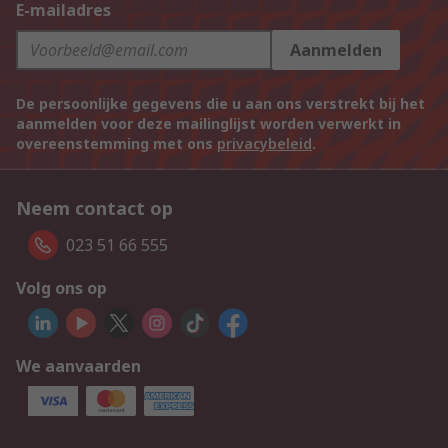
E-mailadres
Aanmelden
De persoonlijke gegevens die u aan ons verstrekt bij het
aanmelden voor deze mailinglijst worden verwerkt in
overeenstemming met ons
privacybeleid
.
Neem contact op
023 51 66 555
Volg ons op
We aanvaarden