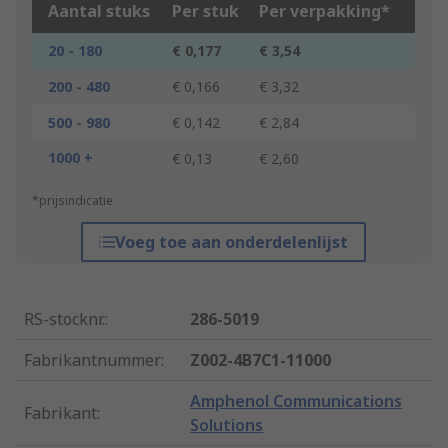
Aantal stuks
Per stuk
Per verpakking*
20 - 180
€ 0,177
€ 3,54
200 - 480
€ 0,166
€ 3,32
500 - 980
€ 0,142
€ 2,84
1000 +
€ 0,13
€ 2,60
*prijsindicatie
Voeg toe aan onderdelenlijst
RS-stocknr.
:
286-5019
Fabrikantnummer
:
Z002-4B7C1-11000
Amphenol Communications
Fabrikant
:
Solutions