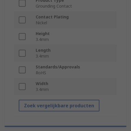
Product Type
Grounding Contact
Contact Plating
Nickel
Height
3.4mm
Length
3.4mm
Standards/Approvals
RoHS
Width
3.4mm
Zoek vergelijkbare producten