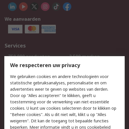
We aanvaarden
Services
750.000 producten
2.500 merken
Bestellen
Inkoopoplossingen
We respecteren uw privacy
Retouren
Technisch advies
We gebruiken cookies en andere technologieën voor
Track & Trace
statistische gebruiksanalyses, personalisatie en om
advertenties weer te geven op websites van derden.
Wettelijk
Door op "Alles accepteren" te klikken, geeft u
toestemming voor de verwerking van niet-essentiële
Cookiebeleid
Email veiligheid
cookies. U kunt uw cookies selecteren door te klikken op
Privacybeleid
Websitevoorwaarden
"Beheer cookies". Als u dit niet wilt, klikt u op "Alles
weigeren". Dit kan de toegang tot bepaalde functies
Algemene
beperken. Meer informatie vindt u in
ons cookiebeleid