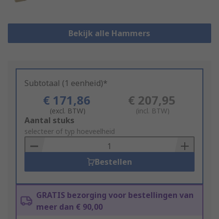
Bekijk alle Hammers
Subtotaal (1 eenheid)*
€ 171,86
€ 207,95
(excl. BTW)
(incl. BTW)
Add
Aantal stuks
to
selecteer of typ hoeveelheid
Basket
Bestellen
GRATIS bezorging voor bestellingen van
meer dan € 90,00