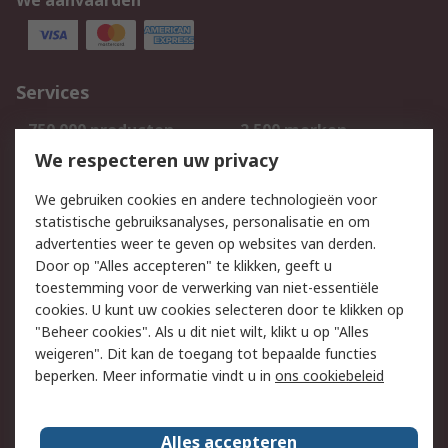
We aanvaarden
Services
750.000 producten
2.500 merken
Bestellen
Inkoopoplossingen
We respecteren uw privacy
Retouren
Technisch advies
We gebruiken cookies en andere technologieën voor
Track & Trace
statistische gebruiksanalyses, personalisatie en om
advertenties weer te geven op websites van derden.
Wettelijk
Door op "Alles accepteren" te klikken, geeft u
toestemming voor de verwerking van niet-essentiële
Cookiebeleid
Email veiligheid
cookies. U kunt uw cookies selecteren door te klikken op
Privacybeleid
Websitevoorwaarden
"Beheer cookies". Als u dit niet wilt, klikt u op "Alles
weigeren". Dit kan de toegang tot bepaalde functies
Algemene
beperken. Meer informatie vindt u in
ons cookiebeleid
verkoopvoorwaarden
Over RS
Alles accepteren