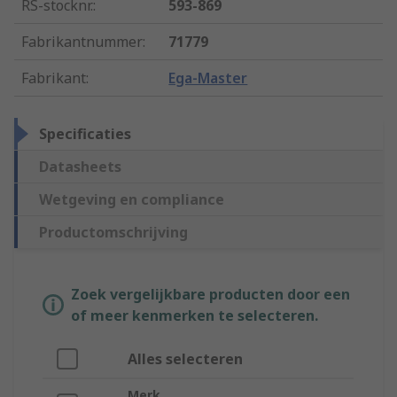
RS-stocknr.
:
593-869
Fabrikantnummer
:
71779
Fabrikant
:
Ega-Master
Specificaties
Datasheets
Wetgeving en compliance
Productomschrijving
Zoek vergelijkbare producten door een
of meer kenmerken te selecteren.
Alles selecteren
Merk