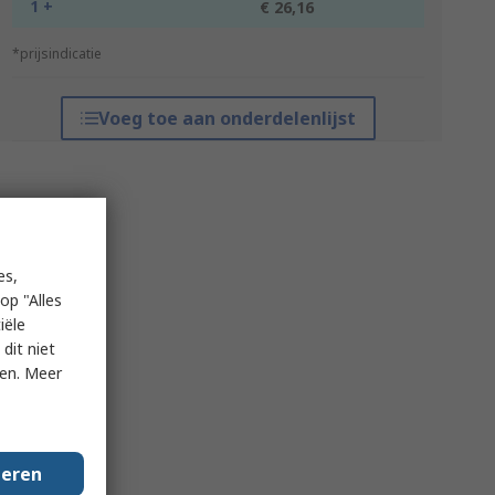
1 +
€ 26,16
*prijsindicatie
Voeg toe aan onderdelenlijst
es,
op "Alles
iële
dit niet
ken. Meer
geren