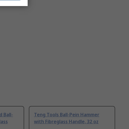
 Ball-
Teng Tools Ball-Pein Hammer
lass
with Fibreglass Handle, 32 oz