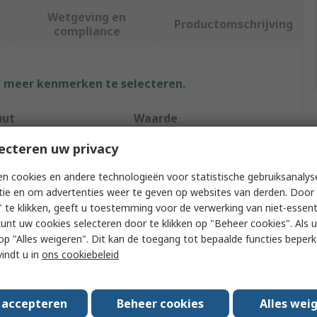
Wetgeving en
Productomschrijving
compliance
f meer kenmerken te selecteren.
uut
Waarde
ecteren uw privacy
Teng Tools
n cookies en andere technologieën voor statistische gebruiksanalys
 Type
Ball-Pein Hammer
tie en om advertenties weer te geven op websites van derden. Door 
 Type
Hammer
 te klikken, geeft u toestemming voor de verwerking van niet-essent
kunt uw cookies selecteren door te klikken op "Beheer cookies". Als u 
ight
483g
 u op "Alles weigeren". Dit kan de toegang tot bepaalde functies beper
vindt u in
ons cookiebeleid
terial
Carbon Steel
aterial
Fibreglass
s accepteren
Beheer cookies
Alles wei