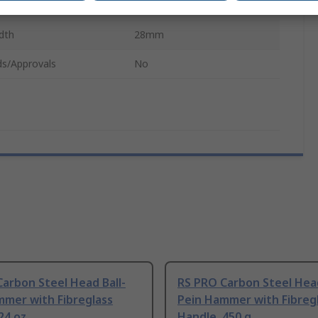
Length
30mm
dth
28mm
ds/Approvals
No
arbon Steel Head Ball-
RS PRO Carbon Steel Head
mmer with Fibreglass
Pein Hammer with Fibreg
24 oz
Handle, 450 g