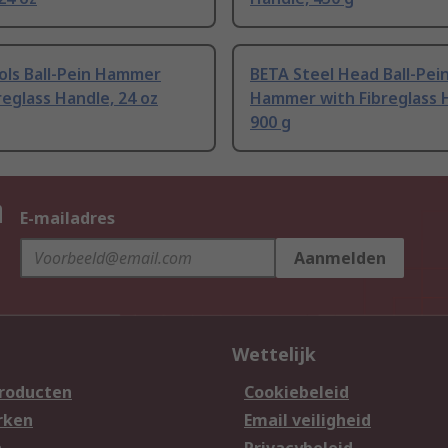
ols Ball-Pein Hammer
BETA Steel Head Ball-Pei
reglass Handle, 24 oz
Hammer with Fibreglass 
900 g
n
E-mailadres
Aanmelden
Wettelijk
producten
Cookiebeleid
rken
Email veiligheid