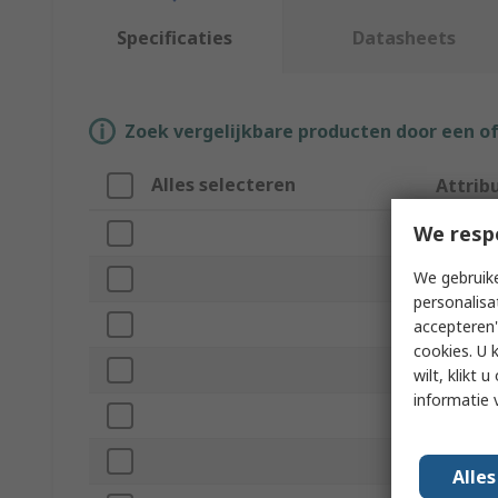
Specificaties
Datasheets
Zoek vergelijkbare producten door een o
Alles selecteren
Attrib
We resp
Merk
We gebruike
Hammer
personalisa
Product
accepteren"
cookies. U 
Head We
wilt, klikt
informatie 
Head Ma
Handle M
Alle