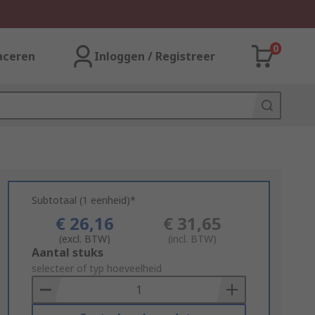
0
aceren
Inloggen / Registreer
Subtotaal (1 eenheid)*
€ 26,16
€ 31,65
(excl. BTW)
(incl. BTW)
Add
Aantal stuks
to
selecteer of typ hoeveelheid
Basket