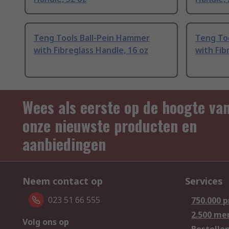
Teng Tools Ball-Pein Hammer
Teng To
with Fibreglass Handle, 16 oz
with Fib
Wees als eerste op de hoogte va
onze nieuwste producten en
aanbiedingen
Neem contact op
Services
023 51 66 555
750.000 
2.500 me
Volg ons op