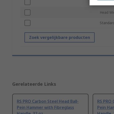
Overall 
Head Wi
Standar
Zoek vergelijkbare producten
Gerelateerde Links
RS PRO Carbon Steel Head Ball-
RS PRO C
Pein Hammer with Fibreglass
Pein Ha
Handle, 32 oz
Handle, 