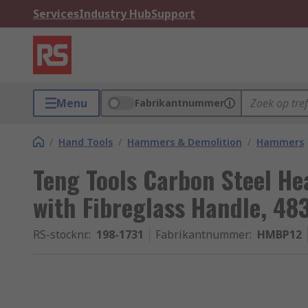
Services
Industry Hub
Support
Menu
Fabrikantnummer
/
Hand Tools
/
Hammers & Demolition
/
Hammers
Teng Tools Carbon Steel H
with Fibreglass Handle, 48
RS-stocknr.
:
198-1731
Fabrikantnummer
:
HMBP12