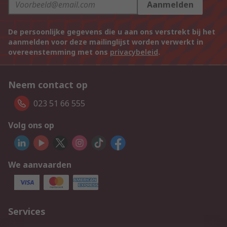
Aanmelden
De persoonlijke gegevens die u aan ons verstrekt bij het
aanmelden voor deze mailinglijst worden verwerkt in
overeenstemming met ons
privacybeleid
.
Neem contact op
023 51 66 555
Volg ons op
We aanvaarden
Services