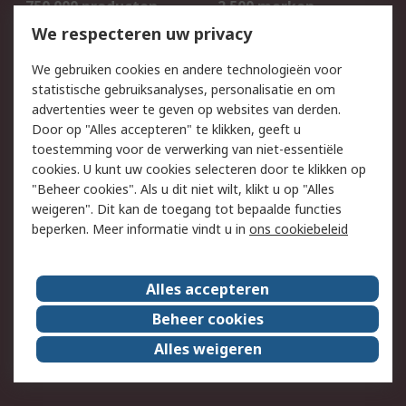
750.000 producten
2.500 merken
Bestellen
Inkoopoplossingen
We respecteren uw privacy
Retouren
Technisch advies
We gebruiken cookies en andere technologieën voor
Track & Trace
statistische gebruiksanalyses, personalisatie en om
advertenties weer te geven op websites van derden.
Wettelijk
Door op "Alles accepteren" te klikken, geeft u
toestemming voor de verwerking van niet-essentiële
Cookiebeleid
Email veiligheid
cookies. U kunt uw cookies selecteren door te klikken op
Privacybeleid
Websitevoorwaarden
"Beheer cookies". Als u dit niet wilt, klikt u op "Alles
weigeren". Dit kan de toegang tot bepaalde functies
Algemene
beperken. Meer informatie vindt u in
ons cookiebeleid
verkoopvoorwaarden
Over RS
Alles accepteren
RS Group
Over ons
Beheer cookies
RS wereldwijd
Werken bij RS
Alles weigeren
ESG