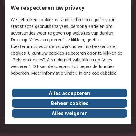
Bestellen
Inkoopoplossingen
We respecteren uw privacy
Retouren
Technisch advies
We gebruiken cookies en andere technologieën voor
Track & Trace
statistische gebruiksanalyses, personalisatie en om
advertenties weer te geven op websites van derden.
Wettelijk
Door op "Alles accepteren" te klikken, geeft u
toestemming voor de verwerking van niet-essentiële
Cookiebeleid
Email veiligheid
cookies. U kunt uw cookies selecteren door te klikken op
Privacybeleid
Websitevoorwaarden
"Beheer cookies". Als u dit niet wilt, klikt u op "Alles
weigeren". Dit kan de toegang tot bepaalde functies
Algemene
beperken. Meer informatie vindt u in
ons cookiebeleid
verkoopvoorwaarden
Over RS
Alles accepteren
RS Group
Over ons
Beheer cookies
RS wereldwijd
Werken bij RS
Alles weigeren
ESG