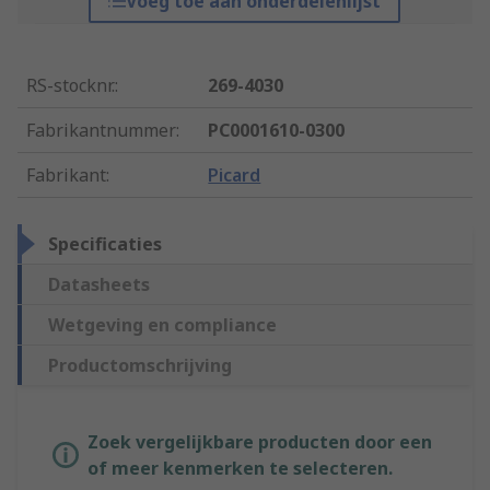
Voeg toe aan onderdelenlijst
RS-stocknr.
:
269-4030
Fabrikantnummer
:
PC0001610-0300
Fabrikant
:
Picard
Specificaties
Datasheets
Wetgeving en compliance
Productomschrijving
Zoek vergelijkbare producten door een
of meer kenmerken te selecteren.