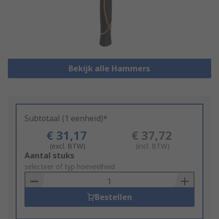
Bekijk alle Hammers
Subtotaal (1 eenheid)*
€ 31,17
€ 37,72
(excl. BTW)
(incl. BTW)
Add
Aantal stuks
to
selecteer of typ hoeveelheid
Basket
Bestellen