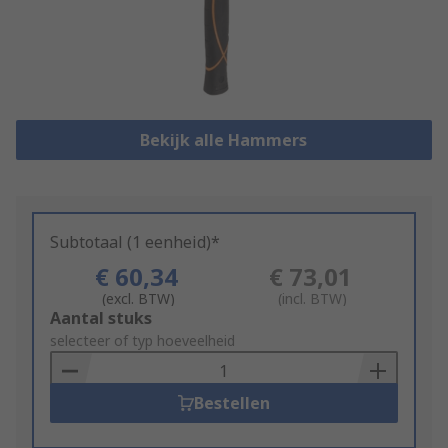
Bekijk alle Hammers
Subtotaal (1 eenheid)*
€ 60,34
€ 73,01
(excl. BTW)
(incl. BTW)
Add
Aantal stuks
to
selecteer of typ hoeveelheid
Basket
Bestellen