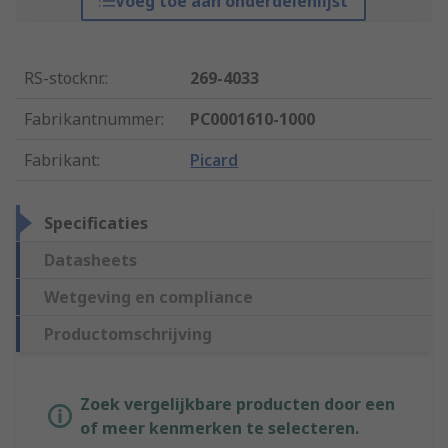
Voeg toe aan onderdelenlijst
RS-stocknr.
:
269-4033
Fabrikantnummer
:
PC0001610-1000
Fabrikant
:
Picard
Specificaties
Datasheets
Wetgeving en compliance
Productomschrijving
Zoek vergelijkbare producten door een
of meer kenmerken te selecteren.