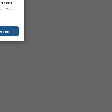
dit niet
ken. Meer
geren