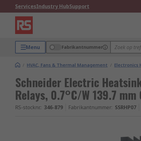
Services
Industry Hub
Support
Menu
Fabrikantnummer
/
HVAC, Fans & Thermal Management
/
Electronics
Schneider Electric Heatsin
Relays, 0.7°C/W 139.7 mm
RS-stocknr.
:
346-879
Fabrikantnummer
:
SSRHP07