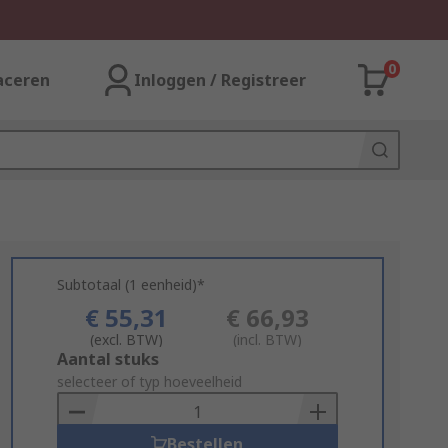
0
aceren
Inloggen / Registreer
Subtotaal (1 eenheid)*
€ 55,31
€ 66,93
(excl. BTW)
(incl. BTW)
Add
Aantal stuks
to
selecteer of typ hoeveelheid
Basket
Bestellen