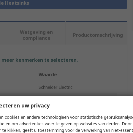
lle Heatsinks
Wetgeving en
Productomschrijving
compliance
f meer kenmerken te selecteren.
Waarde
Schneider Electric
Heatsink
ecteren uw privacy
Harmony Solid State Relays
n cookies en andere technologieën voor statistische gebruiksanalys
tie en om advertenties weer te geven op websites van derden. Door 
66.8mm
 te klikken, geeft u toestemming voor de verwerking van niet-essent