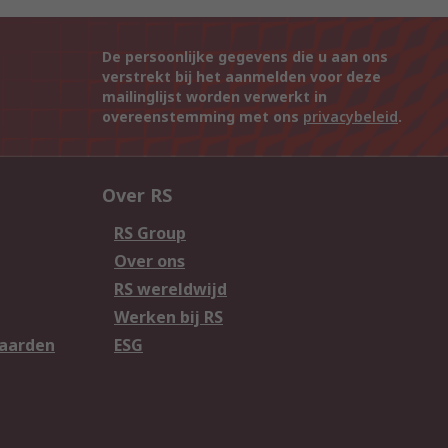
De persoonlijke gegevens die u aan ons
verstrekt bij het aanmelden voor deze
mailinglijst worden verwerkt in
overeenstemming met ons
privacybeleid
.
Over RS
RS Group
Over ons
RS wereldwijd
Werken bij RS
aarden
ESG