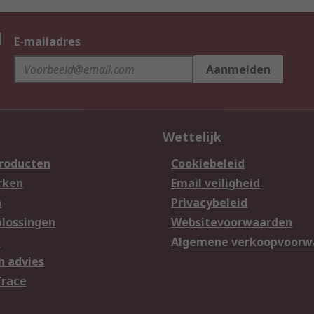
n
E-mailadres
Aanmelden
Wettelijk
producten
Cookiebeleid
rken
Email veiligheid
n
Privacybeleid
lossingen
Websitevoorwaarden
n
Algemene verkoopvoorw
h advies
Trace