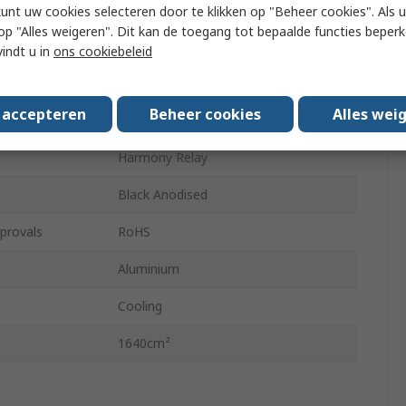
120.7mm
kunt uw cookies selecteren door te klikken op "Beheer cookies". Als u 
 u op "Alles weigeren". Dit kan de toegang tot bepaalde functies beper
139.7mm
vindt u in
ons cookiebeleid
Panel Mount
s accepteren
Beheer cookies
Alles wei
stance
0.7°C/W
Harmony Relay
Black Anodised
provals
RoHS
Aluminium
Cooling
1640cm²