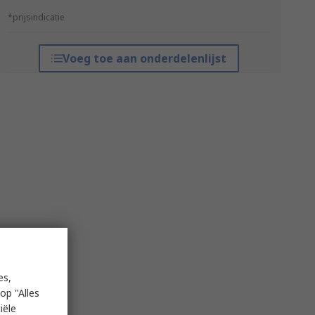
*prijsindicatie
Voeg toe aan onderdelenlijst
es,
op "Alles
iële