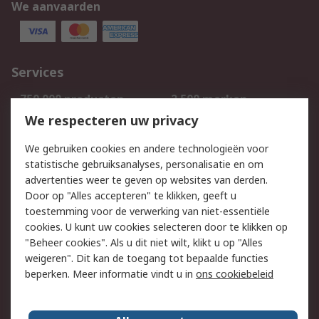
We aanvaarden
Services
750.000 producten
2.500 merken
Bestellen
Inkoopoplossingen
We respecteren uw privacy
Retouren
Technisch advies
We gebruiken cookies en andere technologieën voor
Track & Trace
statistische gebruiksanalyses, personalisatie en om
advertenties weer te geven op websites van derden.
Wettelijk
Door op "Alles accepteren" te klikken, geeft u
toestemming voor de verwerking van niet-essentiële
Cookiebeleid
Email veiligheid
cookies. U kunt uw cookies selecteren door te klikken op
Privacybeleid
Websitevoorwaarden
"Beheer cookies". Als u dit niet wilt, klikt u op "Alles
weigeren". Dit kan de toegang tot bepaalde functies
Algemene
beperken. Meer informatie vindt u in
ons cookiebeleid
verkoopvoorwaarden
Over RS