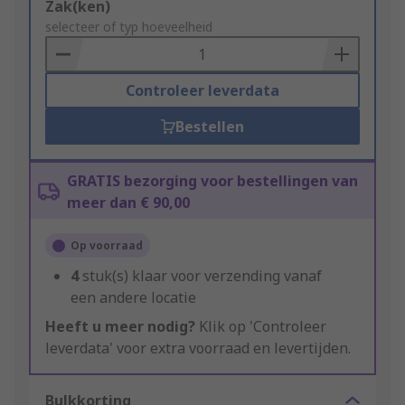
Add
Zak(ken)
to
selecteer of typ hoeveelheid
Basket
Controleer leverdata
Bestellen
GRATIS bezorging voor bestellingen van
meer dan € 90,00
Op voorraad
4
stuk(s) klaar voor verzending vanaf
een andere locatie
Heeft u meer nodig?
Klik op 'Controleer
leverdata' voor extra voorraad en levertijden.
Bulkkorting