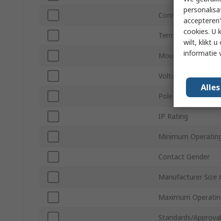
personalisa
Connector Gender
accepteren"
cookies. U 
Termination Type
wilt, klikt
informatie 
Mount Type
Voltage
Alle
Pole Format
IP Rating
Minimum Operatin
Contact Gender
Manufacturer Size
Maximum Operatin
Standards/Approva