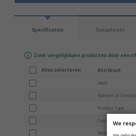
Specificaties
Datasheets
Zoek vergelijkbare producten door een o
Alles selecteren
Attribuut
Merk
Number of Contac
Product Type
Current
We resp
Series
We gebruike