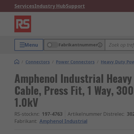
Services
Industry Hub
Support
Menu
Fabrikantnummer
/
Connectors
/
Power Connectors
/
Heavy Duty Po
Amphenol Industrial Heavy
Cable, Press Fit, 1 Way, 30
1.0kV
RS-stocknr.
:
197-4763
Artikelnummer Distrelec
:
30
Fabrikant
:
Amphenol Industrial