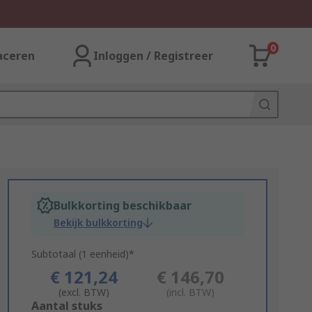
0
aceren
Inloggen / Registreer
Bulkkorting beschikbaar
Bekijk bulkkorting
Subtotaal (1 eenheid)*
€ 121,24
€ 146,70
(excl. BTW)
(incl. BTW)
Add
Aantal stuks