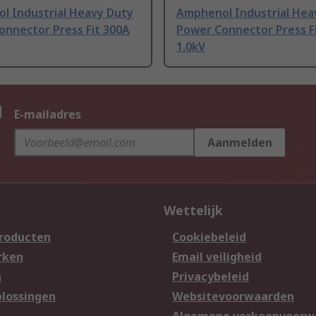
l Industrial Heavy Duty
Amphenol Industrial Hea
onnector Press Fit 300A
Power Connector Press F
1.0kV
n
E-mailadres
Aanmelden
Wettelijk
producten
Cookiebeleid
rken
Email veiligheid
n
Privacybeleid
lossingen
Websitevoorwaarden