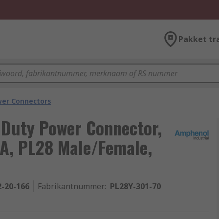
Pakket tr
wer Connectors
 Duty Power Connector,
0A, PL28 Male/Female,
2-20-166
Fabrikantnummer
:
PL28Y-301-70