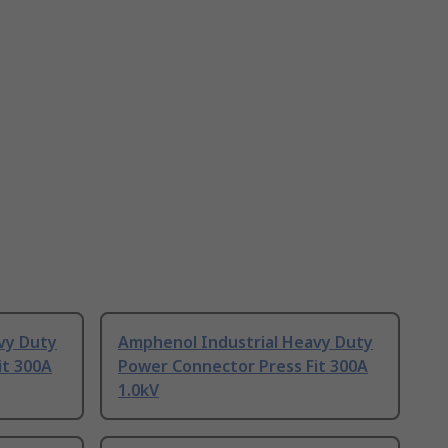
vy Duty
Amphenol Industrial Heavy Duty
it 300A
Power Connector Press Fit 300A
1.0kV