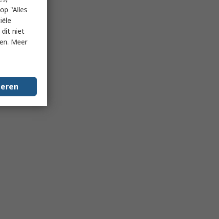
op "Alles
iële
dit niet
ken. Meer
geren