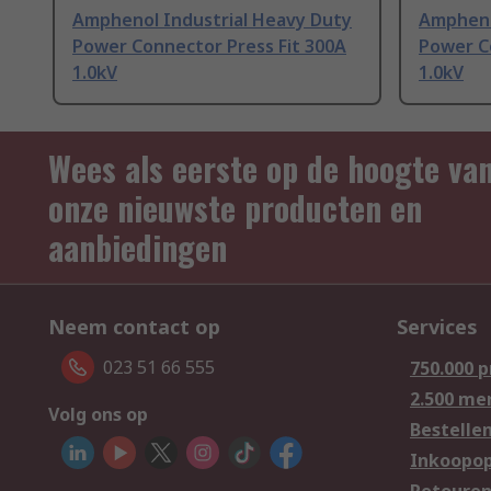
Amphenol Industrial Heavy Duty
Ampheno
Power Connector Press Fit 300A
Power C
1.0kV
1.0kV
Wees als eerste op de hoogte va
onze nieuwste producten en
aanbiedingen
Neem contact op
Services
023 51 66 555
750.000 
2.500 me
Volg ons op
Bestelle
Inkoopop