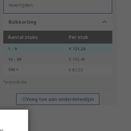
levertijden.
Bulkkorting
Aantal stuks
Per stuk
1 - 9
€ 121,24
10 - 99
€ 105,48
100 +
€ 87,53
*prijsindicatie
Voeg toe aan onderdelenlijst
es,