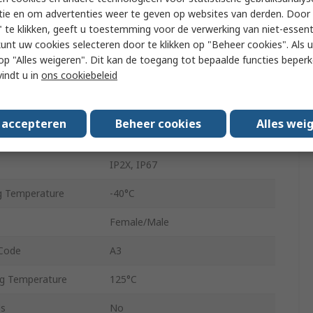
tie en om advertenties weer te geven op websites van derden. Door 
Male/Female
 te klikken, geeft u toestemming voor de verwerking van niet-essent
kunt uw cookies selecteren door te klikken op "Beheer cookies". Als u 
Press Fit
 u op "Alles weigeren". Dit kan de toegang tot bepaalde functies beper
vindt u in
ons cookiebeleid
Cable
1.0kV
s accepteren
Beheer cookies
Alles wei
1
IP2X, IP67
g Temperature
-40°C
Female/Male
 Code
A3
g Temperature
125°C
ls
No