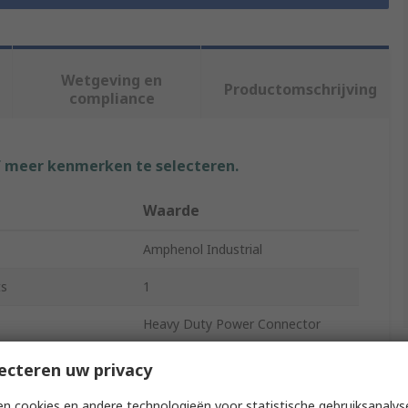
Wetgeving en
Productomschrijving
compliance
f meer kenmerken te selecteren.
Waarde
Amphenol Industrial
ts
1
Heavy Duty Power Connector
300A
ecteren uw privacy
PL28
n cookies en andere technologieën voor statistische gebruiksanalys