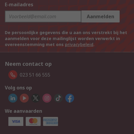
E-mailadres
Aanmelden
De persoonlijke gegevens die u aan ons verstrekt bij het
aanmelden voor deze mailinglijst worden verwerkt in
overeenstemming met ons
privacybeleid
.
Neem contact op
023 51 66 555
Volg ons op
We aanvaarden