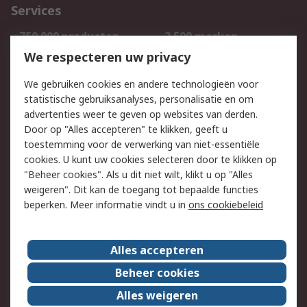
Services
750.000 producten
2.500 merken
Bestellen
Inkoopoplossingen
We respecteren uw privacy
Retouren
Technisch advies
We gebruiken cookies en andere technologieën voor
Track & Trace
statistische gebruiksanalyses, personalisatie en om
advertenties weer te geven op websites van derden.
Wettelijk
Door op "Alles accepteren" te klikken, geeft u
toestemming voor de verwerking van niet-essentiële
Cookiebeleid
Email veiligheid
cookies. U kunt uw cookies selecteren door te klikken op
Privacybeleid
Websitevoorwaarden
"Beheer cookies". Als u dit niet wilt, klikt u op "Alles
weigeren". Dit kan de toegang tot bepaalde functies
Algemene
beperken. Meer informatie vindt u in
ons cookiebeleid
verkoopvoorwaarden
Over RS
Alles accepteren
RS Group
Over ons
Beheer cookies
RS wereldwijd
Werken bij RS
Alles weigeren