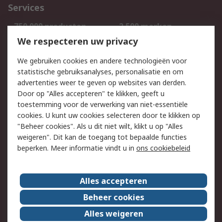
Services
750.000 producten
2.500 merken
Bestellen
Inkoopoplossingen
We respecteren uw privacy
Retouren
Technisch advies
We gebruiken cookies en andere technologieën voor
Track & Trace
statistische gebruiksanalyses, personalisatie en om
advertenties weer te geven op websites van derden.
Wettelijk
Door op "Alles accepteren" te klikken, geeft u
toestemming voor de verwerking van niet-essentiële
Cookiebeleid
Email veiligheid
cookies. U kunt uw cookies selecteren door te klikken op
Privacybeleid
Websitevoorwaarden
"Beheer cookies". Als u dit niet wilt, klikt u op "Alles
weigeren". Dit kan de toegang tot bepaalde functies
Algemene
beperken. Meer informatie vindt u in
ons cookiebeleid
verkoopvoorwaarden
Over RS
Alles accepteren
RS Group
Over ons
Beheer cookies
RS wereldwijd
Werken bij RS
Alles weigeren