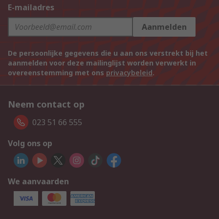
E-mailadres
Aanmelden
De persoonlijke gegevens die u aan ons verstrekt bij het
aanmelden voor deze mailinglijst worden verwerkt in
overeenstemming met ons
privacybeleid
.
Neem contact op
023 51 66 555
Volg ons op
We aanvaarden