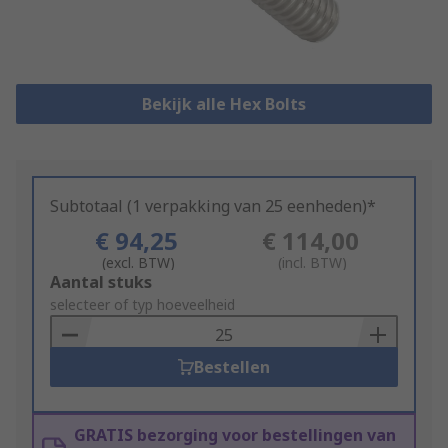
Bekijk alle Hex Bolts
Subtotaal (1 verpakking van 25 eenheden)*
€ 94,25
€ 114,00
(excl. BTW)
(incl. BTW)
Add
Aantal stuks
to
selecteer of typ hoeveelheid
Basket
Bestellen
GRATIS bezorging voor bestellingen van