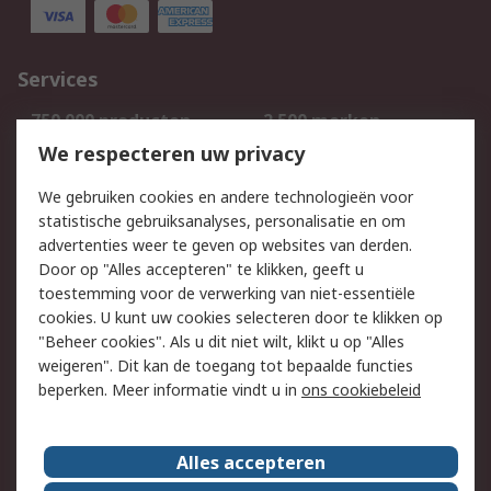
Services
750.000 producten
2.500 merken
Bestellen
Inkoopoplossingen
We respecteren uw privacy
Retouren
Technisch advies
We gebruiken cookies en andere technologieën voor
Track & Trace
statistische gebruiksanalyses, personalisatie en om
advertenties weer te geven op websites van derden.
Wettelijk
Door op "Alles accepteren" te klikken, geeft u
toestemming voor de verwerking van niet-essentiële
Cookiebeleid
Email veiligheid
cookies. U kunt uw cookies selecteren door te klikken op
Privacybeleid
Websitevoorwaarden
"Beheer cookies". Als u dit niet wilt, klikt u op "Alles
weigeren". Dit kan de toegang tot bepaalde functies
Algemene
beperken. Meer informatie vindt u in
ons cookiebeleid
verkoopvoorwaarden
Over RS
Alles accepteren