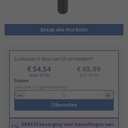
Bekijk alle Hex Bolts
Subtotaal (1 doos van 50 eenheden)*
€ 54,54
€ 65,99
(excl. BTW)
(incl. BTW)
Add
Dozen
to
selecteer of typ hoeveelheid
Basket
Bestellen
GRATIS bezorging voor bestellingen van