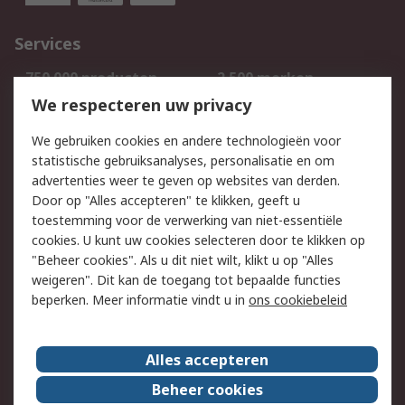
Services
750.000 producten
2.500 merken
Bestellen
Inkoopoplossingen
We respecteren uw privacy
Retouren
Technisch advies
We gebruiken cookies en andere technologieën voor
Track & Trace
statistische gebruiksanalyses, personalisatie en om
advertenties weer te geven op websites van derden.
Wettelijk
Door op "Alles accepteren" te klikken, geeft u
toestemming voor de verwerking van niet-essentiële
Cookiebeleid
Email veiligheid
cookies. U kunt uw cookies selecteren door te klikken op
Privacybeleid
Websitevoorwaarden
"Beheer cookies". Als u dit niet wilt, klikt u op "Alles
weigeren". Dit kan de toegang tot bepaalde functies
Algemene
beperken. Meer informatie vindt u in
ons cookiebeleid
verkoopvoorwaarden
Over RS
Alles accepteren
RS Group
Over ons
Beheer cookies