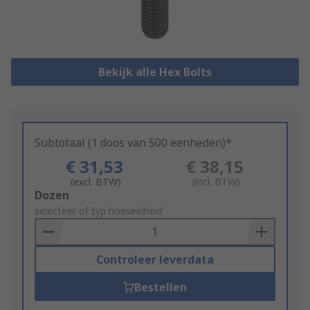
Bekijk alle Hex Bolts
Subtotaal (1 doos van 500 eenheden)*
€ 31,53
€ 38,15
(excl. BTW)
(incl. BTW)
Add
Dozen
to
selecteer of typ hoeveelheid
Basket
Controleer leverdata
Bestellen