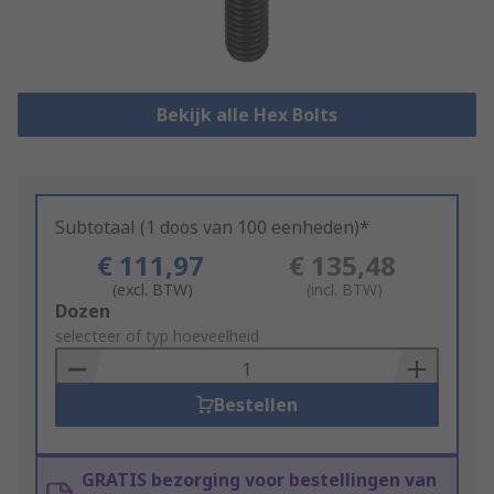
Bekijk alle Hex Bolts
Subtotaal (1 doos van 100 eenheden)*
€ 111,97
€ 135,48
(excl. BTW)
(incl. BTW)
Add
Dozen
to
selecteer of typ hoeveelheid
Basket
Bestellen
GRATIS bezorging voor bestellingen van