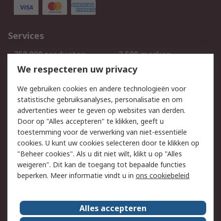
Services
750.000 producten
2.500 merken
Bestellen
Inkoopoplossingen
We respecteren uw privacy
Retouren
Technisch advies
We gebruiken cookies en andere technologieën voor
Track & Trace
statistische gebruiksanalyses, personalisatie en om
advertenties weer te geven op websites van derden.
Wettelijk
Door op "Alles accepteren" te klikken, geeft u
toestemming voor de verwerking van niet-essentiële
Cookiebeleid
Email veiligheid
cookies. U kunt uw cookies selecteren door te klikken op
Privacybeleid
Websitevoorwaarden
"Beheer cookies". Als u dit niet wilt, klikt u op "Alles
weigeren". Dit kan de toegang tot bepaalde functies
Algemene
beperken. Meer informatie vindt u in
ons cookiebeleid
verkoopvoorwaarden
Over RS
Alles accepteren