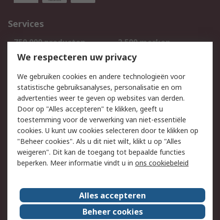
Services
750.000 producten
2.500 merken
Bestellen
Inkoopoplossingen
We respecteren uw privacy
Retouren
Technisch advies
We gebruiken cookies en andere technologieën voor
Track & Trace
statistische gebruiksanalyses, personalisatie en om
advertenties weer te geven op websites van derden.
Wettelijk
Door op "Alles accepteren" te klikken, geeft u
toestemming voor de verwerking van niet-essentiële
Cookiebeleid
Email veiligheid
cookies. U kunt uw cookies selecteren door te klikken op
Privacybeleid
Websitevoorwaarden
"Beheer cookies". Als u dit niet wilt, klikt u op "Alles
weigeren". Dit kan de toegang tot bepaalde functies
Algemene
beperken. Meer informatie vindt u in
ons cookiebeleid
verkoopvoorwaarden
Over RS
Alles accepteren
RS Group
Over ons
Beheer cookies