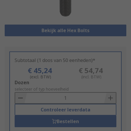
Bekijk alle Hex Bolts
Subtotaal (1 doos van 50 eenheden)*
€ 45,24
€ 54,74
(excl. BTW)
(incl. BTW)
Add
Dozen
to
selecteer of typ hoeveelheid
Basket
Controleer leverdata
Bestellen