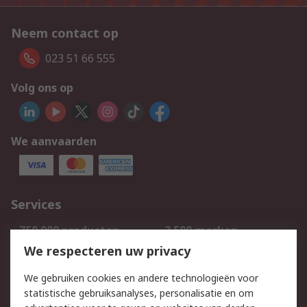
Neem contact op
023 51 66 555
Volg ons op
We aanvaarden
Services
750.000 producten
2.500 merken
Bestellen
Inkoopoplossingen
We respecteren uw privacy
Retouren
Technisch advies
We gebruiken cookies en andere technologieën voor
Track & Trace
statistische gebruiksanalyses, personalisatie en om