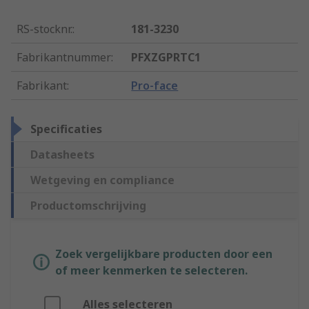
RS-stocknr.
:
181-3230
Fabrikantnummer
:
PFXZGPRTC1
Fabrikant
:
Pro-face
Specificaties
Datasheets
Wetgeving en compliance
Productomschrijving
Zoek vergelijkbare producten door een
of meer kenmerken te selecteren.
Alles selecteren