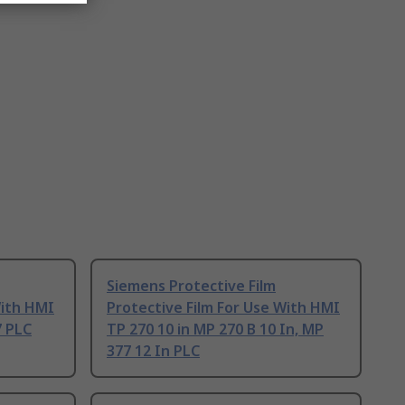
Siemens Protective Film
With HMI
Protective Film For Use With HMI
7 PLC
TP 270 10 in MP 270 B 10 In, MP
377 12 In PLC