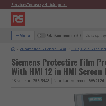
Services
Industry Hub
Support
Menu
Fabrikantnummer
/
Automation & Control Gear
/
PLCs, HMIs & Indust
Siemens Protective Film Pr
With HMI 12 in HMI Screen 
RS-stocknr.
:
255-3943
Fabrikantnummer
:
6AV2124-