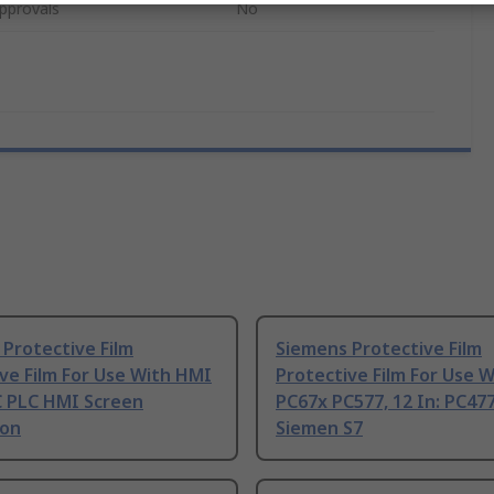
pprovals
No
Protective Film
Siemens Protective Film
ve Film For Use With HMI
Protective Film For Use 
 PLC HMI Screen
PC67x PC577, 12 In: PC47
ion
Siemen S7