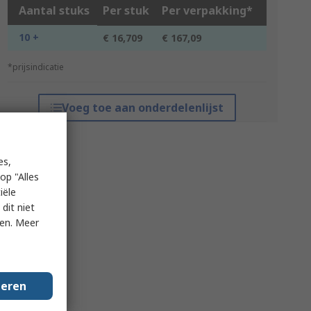
Aantal stuks
Per stuk
Per verpakking*
10 +
€ 16,709
€ 167,09
*prijsindicatie
Voeg toe aan onderdelenlijst
es,
op "Alles
iële
dit niet
ken. Meer
geren