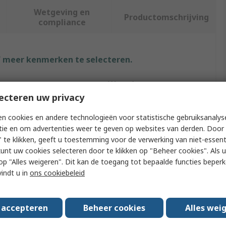
Wetgeving en
Productomschrijving
compliance
f meer kenmerken te selecteren.
Waarde
ecteren uw privacy
Siemens
n cookies en andere technologieën voor statistische gebruiksanalys
ype
Protective Film
tie en om advertenties weer te geven op websites van derden. Door 
 te klikken, geeft u toestemming voor de verwerking van niet-essent
e
Protective Film
kunt uw cookies selecteren door te klikken op "Beheer cookies". Als u 
 u op "Alles weigeren". Dit kan de toegang tot bepaalde functies beper
h HMI
12 in HMI Screen
vindt u in
ons cookiebeleid
h PLC
All 12 inch Screen
s accepteren
Beheer cookies
Alles wei
ea Certification
No