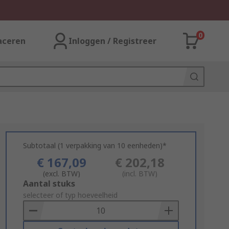
0
aceren
Inloggen / Registreer
Subtotaal (1 verpakking van 10 eenheden)*
€ 167,09
€ 202,18
(excl. BTW)
(incl. BTW)
Add
Aantal stuks
to
selecteer of typ hoeveelheid
Basket