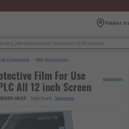
Pakket tr
rial Computing
/
HMI Accessories
otective Film For Use
PLC All 12 inch Screen
6MJ00-0AX0
Fabrikant
:
Siemens