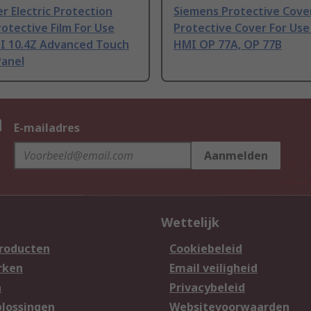
r Electric Protection
Siemens Protective Cove
otective Film For Use
Protective Cover For Use
I 10.4Z Advanced Touch
HMI OP 77A, OP 77B
Panel
n
E-mailadres
Aanmelden
Wettelijk
producten
Cookiebeleid
rken
Email veiligheid
n
Privacybeleid
lossingen
Websitevoorwaarden