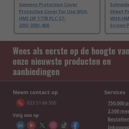
Siemens Protective Cover
Schneide
Protective Cover For Use With
Sheet Pr
HMI OP 177B PLC S7-
With HM
200/-300/-400
Screen 
Wees als eerste op de hoogte va
onze nieuwste producten en
aanbiedingen
Neem contact op
Services
023 51 66 555
750.000 
2.500 me
Volg ons op
Bestelle
Inkoopop