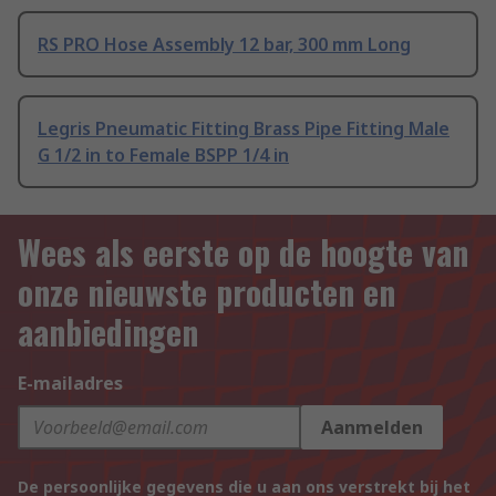
RS PRO Hose Assembly 12 bar, 300 mm Long
Legris Pneumatic Fitting Brass Pipe Fitting Male
G 1/2 in to Female BSPP 1/4 in
Wees als eerste op de hoogte van
onze nieuwste producten en
aanbiedingen
E-mailadres
Aanmelden
De persoonlijke gegevens die u aan ons verstrekt bij het