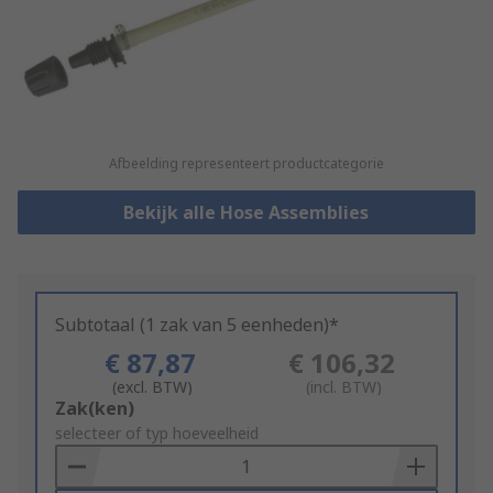
Afbeelding representeert productcategorie
Bekijk alle Hose Assemblies
Subtotaal (1 zak van 5 eenheden)*
€ 87,87
€ 106,32
(excl. BTW)
(incl. BTW)
Add
Zak(ken)
to
selecteer of typ hoeveelheid
Basket