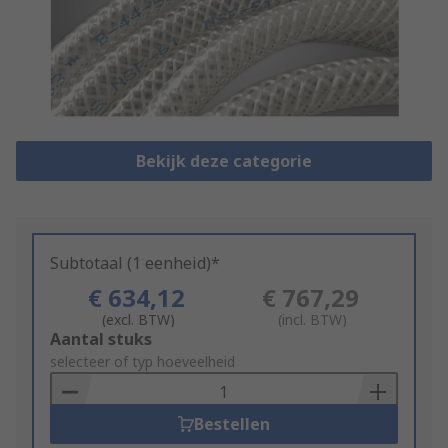
Bekijk deze categorie
Subtotaal (1 eenheid)*
€ 634,12
€ 767,29
(excl. BTW)
(incl. BTW)
Add
Aantal stuks
to
selecteer of typ hoeveelheid
Basket
Bestellen