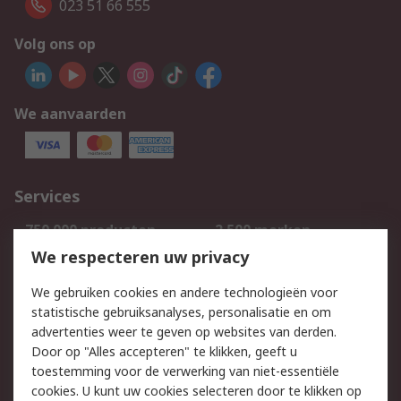
023 51 66 555
Volg ons op
We aanvaarden
Services
750.000 producten
2.500 merken
Bestellen
Inkoopoplossingen
We respecteren uw privacy
Retouren
Technisch advies
We gebruiken cookies en andere technologieën voor
Track & Trace
statistische gebruiksanalyses, personalisatie en om
advertenties weer te geven op websites van derden.
Wettelijk
Door op "Alles accepteren" te klikken, geeft u
toestemming voor de verwerking van niet-essentiële
Cookiebeleid
Email veiligheid
cookies. U kunt uw cookies selecteren door te klikken op