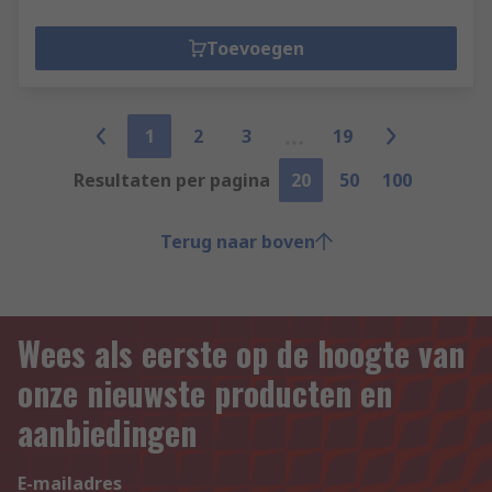
Toevoegen
1
2
3
19
Resultaten per pagina
20
50
100
Terug naar boven
Wees als eerste op de hoogte van
onze nieuwste producten en
aanbiedingen
E-mailadres