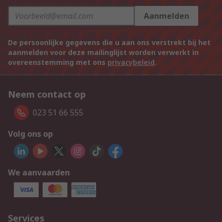
Aanmelden
De persoonlijke gegevens die u aan ons verstrekt bij het
aanmelden voor deze mailinglijst worden verwerkt in
overeenstemming met ons
privacybeleid
.
Neem contact op
023 51 66 555
Volg ons op
We aanvaarden
Services