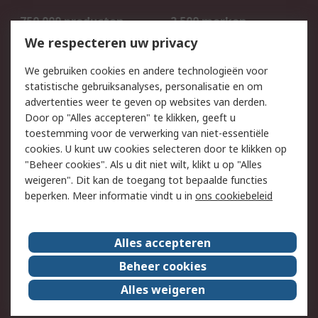
750.000 producten
2.500 merken
Bestellen
Inkoopoplossingen
We respecteren uw privacy
Retouren
Technisch advies
We gebruiken cookies en andere technologieën voor
Track & Trace
statistische gebruiksanalyses, personalisatie en om
advertenties weer te geven op websites van derden.
Wettelijk
Door op "Alles accepteren" te klikken, geeft u
toestemming voor de verwerking van niet-essentiële
Cookiebeleid
Email veiligheid
cookies. U kunt uw cookies selecteren door te klikken op
Privacybeleid
Websitevoorwaarden
"Beheer cookies". Als u dit niet wilt, klikt u op "Alles
weigeren". Dit kan de toegang tot bepaalde functies
Algemene
beperken. Meer informatie vindt u in
ons cookiebeleid
verkoopvoorwaarden
Over RS
Alles accepteren
RS Group
Over ons
Beheer cookies
RS wereldwijd
Werken bij RS
Alles weigeren
ESG