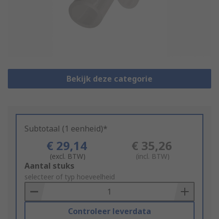
Bekijk deze categorie
Subtotaal (1 eenheid)*
€ 29,14
€ 35,26
(excl. BTW)
(incl. BTW)
Add
Aantal stuks
to
selecteer of typ hoeveelheid
Basket
Controleer leverdata