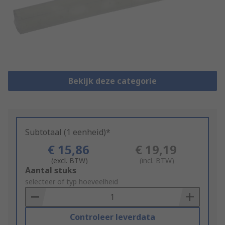
Bekijk deze categorie
Subtotaal (1 eenheid)*
€ 15,86
€ 19,19
(excl. BTW)
(incl. BTW)
Add
Aantal stuks
to
selecteer of typ hoeveelheid
Basket
Controleer leverdata