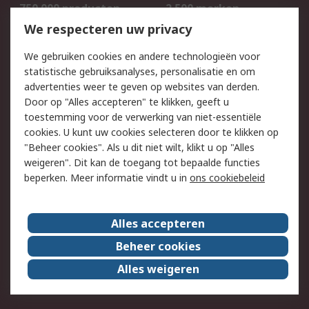
750.000 producten
2.500 merken
Bestellen
Inkoopoplossingen
We respecteren uw privacy
Retouren
Technisch advies
We gebruiken cookies en andere technologieën voor
Track & Trace
statistische gebruiksanalyses, personalisatie en om
advertenties weer te geven op websites van derden.
Wettelijk
Door op "Alles accepteren" te klikken, geeft u
toestemming voor de verwerking van niet-essentiële
Cookiebeleid
Email veiligheid
cookies. U kunt uw cookies selecteren door te klikken op
Privacybeleid
Websitevoorwaarden
"Beheer cookies". Als u dit niet wilt, klikt u op "Alles
weigeren". Dit kan de toegang tot bepaalde functies
Algemene
beperken. Meer informatie vindt u in
ons cookiebeleid
verkoopvoorwaarden
Over RS
Alles accepteren
RS Group
Over ons
Beheer cookies
RS wereldwijd
Werken bij RS
Alles weigeren
ESG