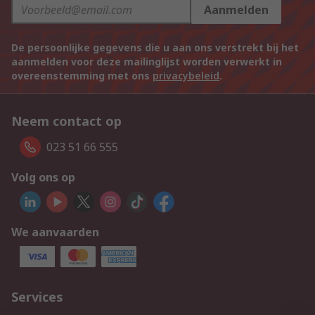
Aanmelden
De persoonlijke gegevens die u aan ons verstrekt bij het
aanmelden voor deze mailinglijst worden verwerkt in
overeenstemming met ons
privacybeleid
.
Neem contact op
023 51 66 555
Volg ons op
We aanvaarden
Services