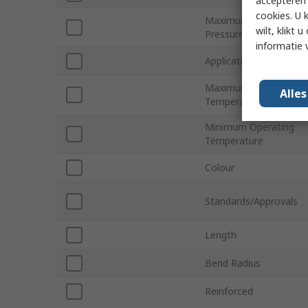
accepteren"
cookies. U 
Maximum Operating
wilt, klikt
Pressure
informatie 
Application
Maximum Operating
Alle
Temperature
Minimum Operating
Temperature
Colour
Standards/Approvals
Length
Bend Radius
Reinforced