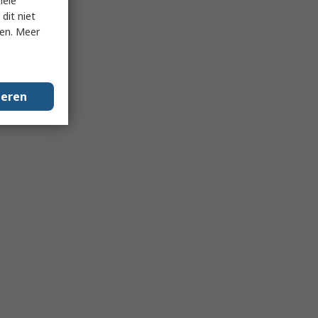
iële
dit niet
ken. Meer
geren