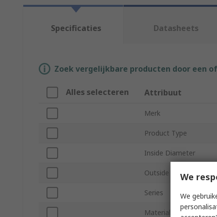
Specificaties
Datasheets
Zoek vergelijkbare producten door een o
Alles selecteren
Attribuut
Merk
Product Type
Inside Diameter
Outside Diameter
We resp
Series
We gebruike
personalisa
Material