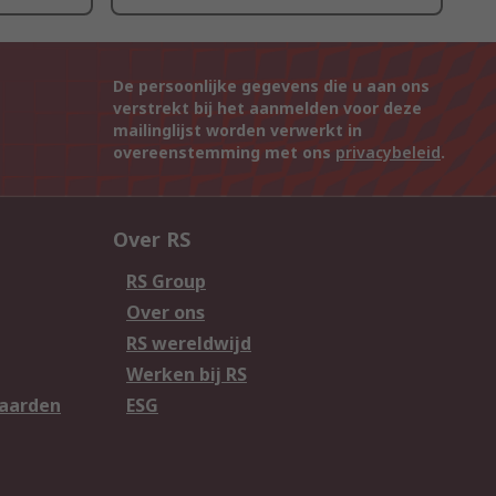
De persoonlijke gegevens die u aan ons
verstrekt bij het aanmelden voor deze
mailinglijst worden verwerkt in
overeenstemming met ons
privacybeleid
.
Over RS
RS Group
Over ons
RS wereldwijd
Werken bij RS
aarden
ESG