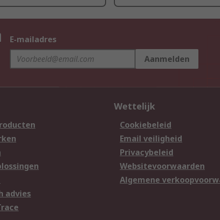
n
E-mailadres
Aanmelden
Wettelijk
producten
Cookiebeleid
rken
Email veiligheid
n
Privacybeleid
lossingen
Websitevoorwaarden
n
Algemene verkoopvoorw
h advies
Trace