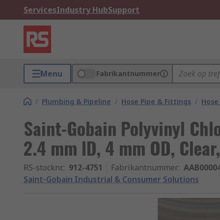
Services
Industry Hub
Support
Menu
Fabrikantnummer
/
Plumbing & Pipeline
/
Hose Pipe & Fittings
/
Hose 
Saint-Gobain Polyvinyl Chlo
2.4 mm ID, 4 mm OD, Clear
RS-stocknr.
:
912-4751
Fabrikantnummer
:
AAB0000
Saint-Gobain Industrial & Consumer Solutions