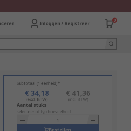
0
aceren
Inloggen / Registreer
Subtotaal (1 eenheid)*
€ 34,18
€ 41,36
(excl. BTW)
(incl. BTW)
Add
Aantal stuks
to
selecteer of typ hoeveelheid
Basket
Bestellen