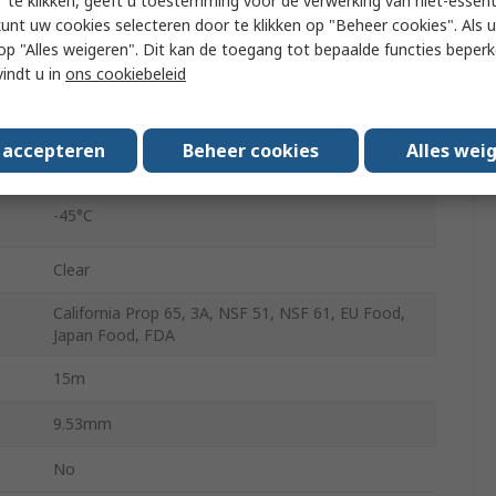
 te klikken, geeft u toestemming voor de verwerking van niet-essent
kunt uw cookies selecteren door te klikken op "Beheer cookies". Als u 
3 bar
 u op "Alles weigeren". Dit kan de toegang tot bepaalde functies beper
vindt u in
ons cookiebeleid
Food & Beverage
s accepteren
Beheer cookies
Alles wei
74°C
-45°C
Clear
California Prop 65, 3A, NSF 51, NSF 61, EU Food,
Japan Food, FDA
15m
9.53mm
No