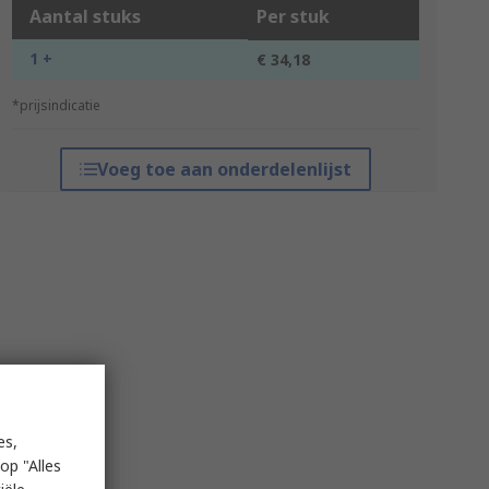
Aantal stuks
Per stuk
1 +
€ 34,18
*prijsindicatie
Voeg toe aan onderdelenlijst
es,
op "Alles