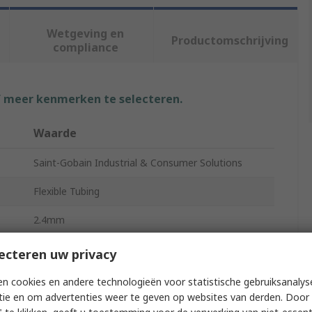
Wetgeving en
Productomschrijving
compliance
f meer kenmerken te selecteren.
Waarde
Saint-Gobain Industrial & Consumer Solutions
Flexible Tubing
2.4mm
4mm
ecteren uw privacy
Tygon® B-44-3
n cookies en andere technologieën voor statistische gebruiksanalys
tie en om advertenties weer te geven op websites van derden. Door 
Polyvinyl Chloride