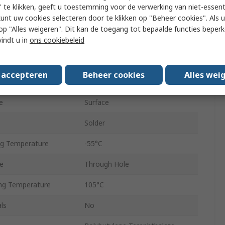
 te klikken, geeft u toestemming voor de verwerking van niet-essent
kunt uw cookies selecteren door te klikken op "Beheer cookies". Als u 
1.27mm
 u op "Alles weigeren". Dit kan de toegang tot bepaalde functies beper
vindt u in
ons cookiebeleid
Straight
Phosphor Bronze
s accepteren
Beheer cookies
Alles wei
Tin over Copper
e
Surface
Solder
g Temperature
-55°C
e
Through Hole
ng Temperature
105°C
ls
No