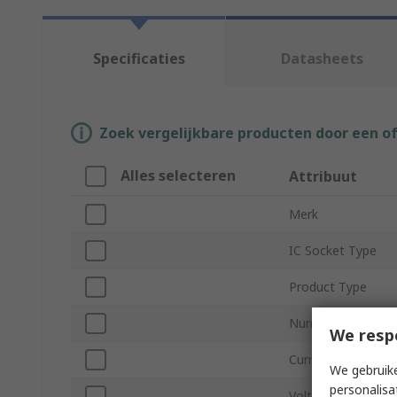
Specificaties
Datasheets
Zoek vergelijkbare producten door een o
Alles selecteren
Attribuut
Merk
IC Socket Type
Product Type
Number of Contac
We resp
Current
We gebruike
personalisa
Voltage