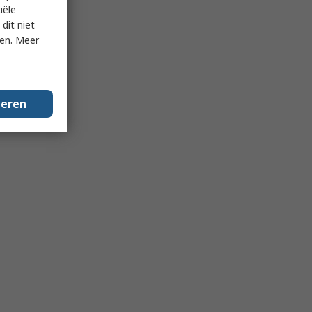
iële
dit niet
ken. Meer
geren