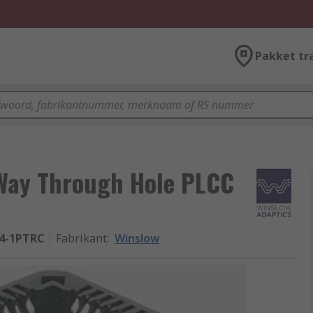
Pakket tr
Way Through Hole PLCC
4-1PTRC
Fabrikant
:
Winslow