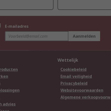
n
E-mailadres
Aanmelden
Wettelijk
producten
Cookiebeleid
rken
Email veiligheid
n
Privacybeleid
lossingen
Websitevoorwaarden
n
Algemene verkoopvoorw
h advies