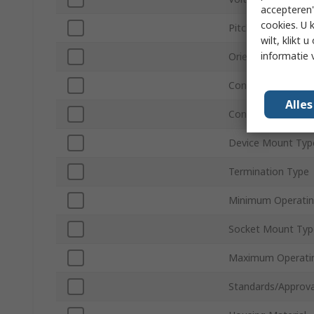
accepteren"
cookies. U 
Pitch
wilt, klikt
informatie 
Orientation
Contact Material
Alle
Contact Plating
Device Mount Typ
Termination Type
Minimum Operatin
Socket Mount Typ
Maximum Operati
Standards/Approva