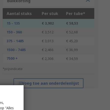
Bulkkorting
Aantal stuks
Per stuk
Per tube*
15 - 135
€ 3,902
€ 58,53
150 - 360
€ 3,512
€ 52,68
375 - 1485
€ 3,013
€ 45,20
1500 - 7485
€ 2,466
€ 36,99
7500 +
€ 2,306
€ 34,59
*prijsindicatie
Voeg toe aan onderdelenlijst
es,
op "Alles