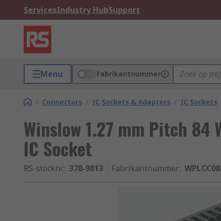
Services
Industry Hub
Support
Menu
Fabrikantnummer
/
Connectors
/
IC Sockets & Adapters
/
IC Sockets
Winslow 1.27 mm Pitch 84 
IC Socket
RS-stocknr.
:
378-9813
Fabrikantnummer
:
WPLCC08