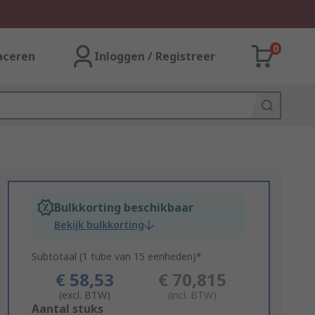
0
aceren
Inloggen / Registreer
Bulkkorting beschikbaar
Bekijk bulkkorting
Subtotaal (1 tube van 15 eenheden)*
€ 58,53
€ 70,815
(excl. BTW)
(incl. BTW)
Add
Aantal stuks