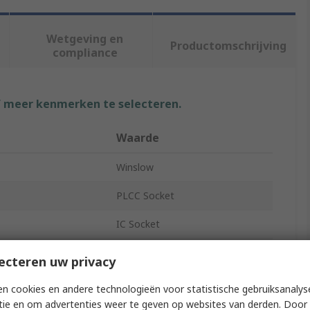
Wetgeving en
Productomschrijving
compliance
f meer kenmerken te selecteren.
Waarde
Winslow
PLCC Socket
IC Socket
ts
84
ecteren uw privacy
1A
n cookies en andere technologieën voor statistische gebruiksanalys
tie en om advertenties weer te geven op websites van derden. Door 
100.0, 150.0V