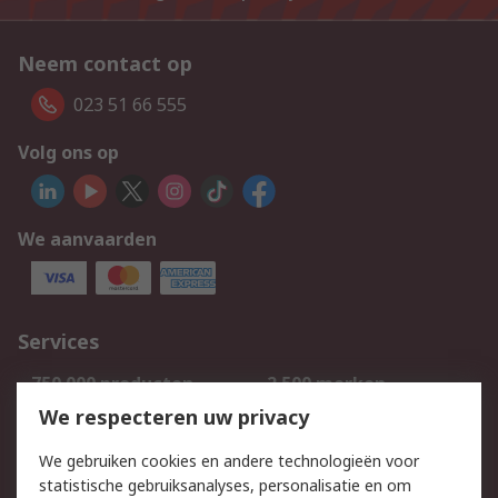
Neem contact op
023 51 66 555
Volg ons op
We aanvaarden
Services
750.000 producten
2.500 merken
Bestellen
Inkoopoplossingen
We respecteren uw privacy
Retouren
Technisch advies
We gebruiken cookies en andere technologieën voor
Track & Trace
statistische gebruiksanalyses, personalisatie en om