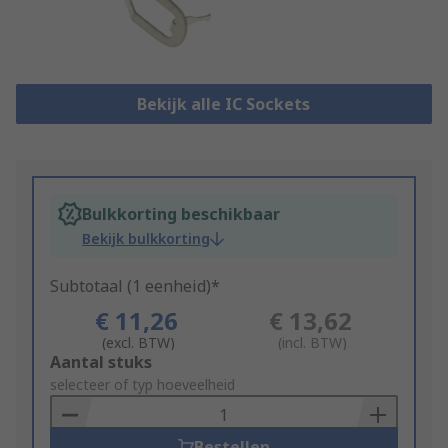
Bekijk alle IC Sockets
Bulkkorting beschikbaar
Bekijk bulkkorting
Subtotaal (1 eenheid)*
€ 11,26
€ 13,62
(excl. BTW)
(incl. BTW)
Add
Aantal stuks
to
selecteer of typ hoeveelheid
Basket
Bestellen