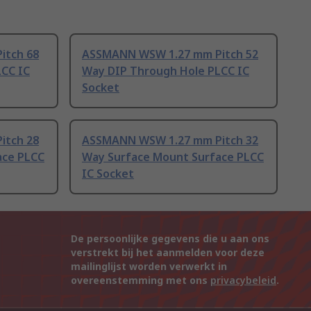
itch 68
ASSMANN WSW 1.27 mm Pitch 52
CC IC
Way DIP Through Hole PLCC IC
Socket
itch 28
ASSMANN WSW 1.27 mm Pitch 32
ace PLCC
Way Surface Mount Surface PLCC
IC Socket
De persoonlijke gegevens die u aan ons
verstrekt bij het aanmelden voor deze
mailinglijst worden verwerkt in
overeenstemming met ons
privacybeleid
.