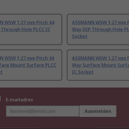
 WSW 1.27 mm Pitch 44
ASSMANN WSW 1.27 mm P
 Through Hole PLCC IC
Way DIP Through Hole PL
Socket
 WSW 1.27 mm Pitch 44
ASSMANN WSW 1.27 mm P
face Mount Surface PLCC
Way Surface Mount Surf
et
IC Socket
n
E-mailadres
Aanmelden