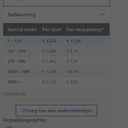
Bulkkorting
Aantal stuks
Per stuk
Per verpakking*
5 - 120
€ 2,272
€ 11,36
125 - 370
€ 1,686
€ 8,43
375 - 995
€ 1,462
€ 7,31
1000 - 1995
€ 1,348
€ 6,74
2000 +
€ 1,162
€ 5,81
*prijsindicatie
Voeg toe aan onderdelenlijst
Verpakkingsopties