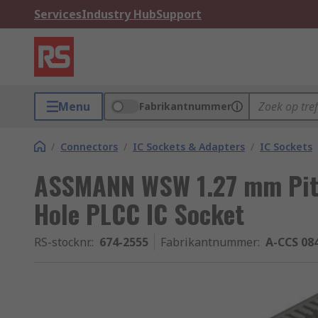
Services
Industry Hub
Support
Menu
Fabrikantnummer
/
Connectors
/
IC Sockets & Adapters
/
IC Sockets
ASSMANN WSW 1.27 mm Pit
Hole PLCC IC Socket
RS-stocknr.
:
674-2555
Fabrikantnummer
:
A-CCS 08