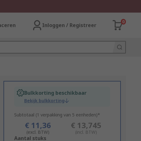
0
aceren
Inloggen / Registreer
Bulkkorting beschikbaar
Bekijk bulkkorting
Subtotaal (1 verpakking van 5 eenheden)*
€ 11,36
€ 13,745
(excl. BTW)
(incl. BTW)
Add
Aantal stuks