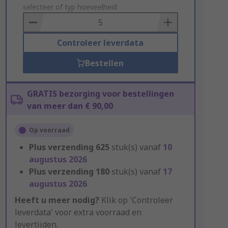
to
selecteer of typ hoeveelheid
Basket
Controleer leverdata
Bestellen
GRATIS bezorging voor bestellingen
van meer dan € 90,00
Op voorraad
Plus verzending
625
stuk(s) vanaf
10
augustus 2026
Plus verzending
180
stuk(s) vanaf
17
augustus 2026
Heeft u meer nodig?
Klik op 'Controleer
leverdata' voor extra voorraad en
levertijden.