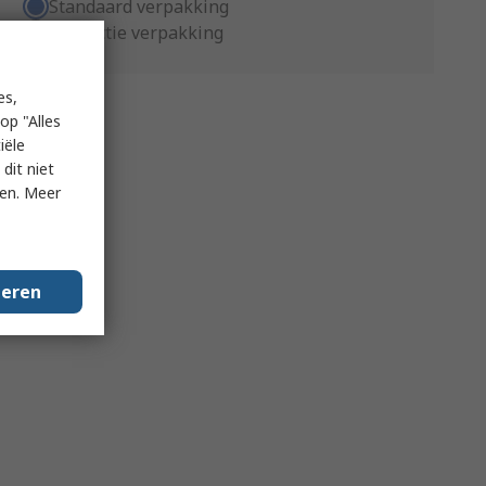
Standaard verpakking
Productie verpakking
es,
op "Alles
iële
dit niet
ken. Meer
geren