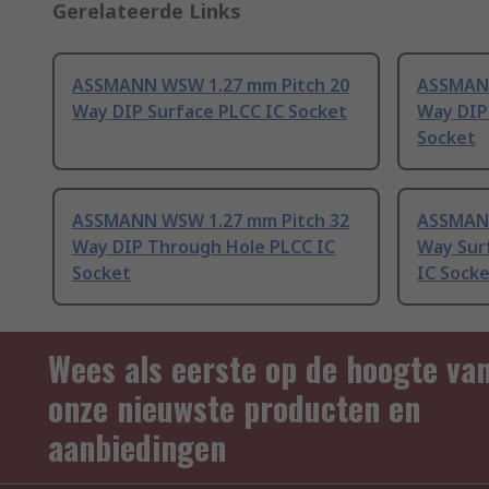
Gerelateerde Links
ASSMANN WSW 1.27 mm Pitch 20
ASSMANN
Way DIP Surface PLCC IC Socket
Way DIP
Socket
ASSMANN WSW 1.27 mm Pitch 32
ASSMANN
Way DIP Through Hole PLCC IC
Way Sur
Socket
IC Sock
Wees als eerste op de hoogte va
onze nieuwste producten en
aanbiedingen