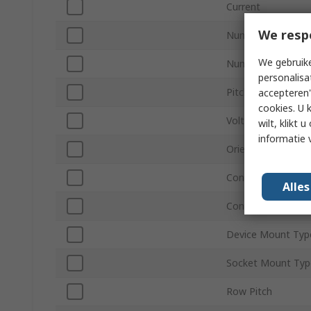
Current
We resp
Number of Contac
We gebruike
Number of Rows
personalisa
Pitch
accepteren"
cookies. U 
Voltage
wilt, klikt
informatie 
Orientation
Contact Material
Alle
Contact Plating
Device Mount Typ
Socket Mount Typ
Row Pitch