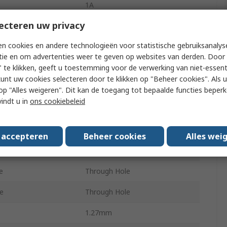
1A
ecteren uw privacy
ts
84
n cookies en andere technologieën voor statistische gebruiksanalys
4
tie en om advertenties weer te geven op websites van derden. Door 
1.27mm
 te klikken, geeft u toestemming voor de verwerking van niet-essent
kunt uw cookies selecteren door te klikken op "Beheer cookies". Als u 
100.0V
 u op "Alles weigeren". Dit kan de toegang tot bepaalde functies beper
vindt u in
ons cookiebeleid
Straight
Phosphor Bronze
s accepteren
Beheer cookies
Alles wei
Tin over Nickel
e
Through Hole
e
Through Hole
1.27mm