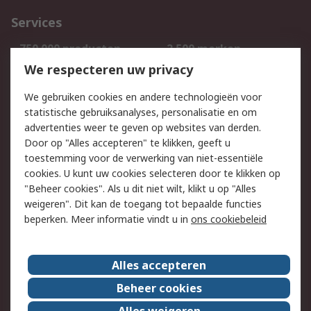
Services
750.000 producten
2.500 merken
Bestellen
Inkoopoplossingen
We respecteren uw privacy
Retouren
Technisch advies
We gebruiken cookies en andere technologieën voor
Track & Trace
statistische gebruiksanalyses, personalisatie en om
advertenties weer te geven op websites van derden.
Wettelijk
Door op "Alles accepteren" te klikken, geeft u
toestemming voor de verwerking van niet-essentiële
Cookiebeleid
Email veiligheid
cookies. U kunt uw cookies selecteren door te klikken op
Privacybeleid
Websitevoorwaarden
"Beheer cookies". Als u dit niet wilt, klikt u op "Alles
weigeren". Dit kan de toegang tot bepaalde functies
Algemene
beperken. Meer informatie vindt u in
ons cookiebeleid
verkoopvoorwaarden
Over RS
Alles accepteren
RS Group
Over ons
Beheer cookies
RS wereldwijd
Werken bij RS