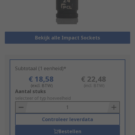
Bekijk alle Impact Sockets
Subtotaal (1 eenheid)*
€ 18,58
€ 22,48
(excl. BTW)
(incl. BTW)
Add
Aantal stuks
to
selecteer of typ hoeveelheid
Basket
Controleer leverdata
Bestellen