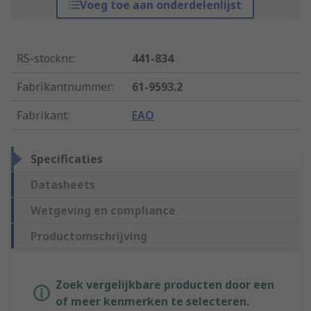
Voeg toe aan onderdelenlijst
RS-stocknr.
:
441-834
Fabrikantnummer
:
61-9593.2
Fabrikant
:
EAO
Specificaties
Datasheets
Wetgeving en compliance
Productomschrijving
Zoek vergelijkbare producten door een
of meer kenmerken te selecteren.