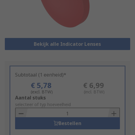
Bekijk alle Indicator Lenses
Subtotaal (1 eenheid)*
€ 5,78
€ 6,99
(excl. BTW)
(incl. BTW)
Add
Aantal stuks
to
selecteer of typ hoeveelheid
Basket
Bestellen